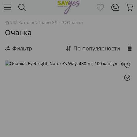
🛒 Каталог
Травы
Л - Р
Очанка
Очанка
Фильтр
По популярности