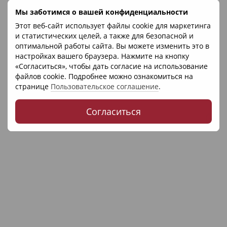
Мы заботимся о вашей конфиденциальности
Артикул: 19214
Этот веб-сайт использует файлы cookie для маркетинга
Now Foods
и статистических целей, а также для безопасной и
Очанка, Eyebright Herb, Now Foods, 410 мг, 100 капсул
оптимальной работы сайта. Вы можете изменить это в
256 грн
настройках вашего браузера. Нажмите на кнопку
Нет в наличии
«Согласиться», чтобы дать согласие на использование
файлов cookie. Подробнее можно ознакомиться на
странице
Пользовательское соглашение
.
Согласиться