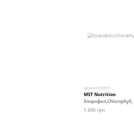
Артикул: Z10519
MST Nutrition
Хлорофил,Chlorophyll,
1 260 грн