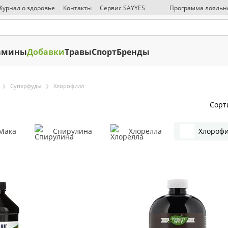
Журнал о здоровье
Контакты
Сервис SAYYES
Программа лояльн
СМИ о нас
Публичная оферта
Политика конфиденциальности
О
амины
Добавки
Травы
Спорт
Бренды
Суперфуды
Хлорофилл
Сорт
Мака
Спирулина
Хлорелла
Хлороф