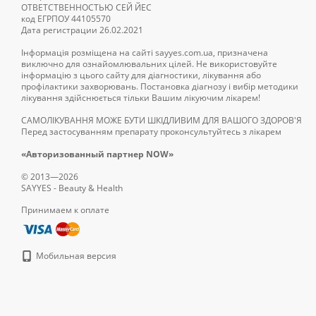
железо и магний;
ОТВЕТСТВЕННОСТЬЮ СЕЙ ЙЕС
код ЕГРПОУ 44105570
кальций
и калий.
Дата регистрации 26.02.2021
Главные свойства зеле
Інформація розміщена на сайті sayyes.com.ua, призначена
виключно для ознайомлювальних цілей. Не використовуйте
очищение крови – а
інформацію з цього сайту для діагностики, лікування або
также эффективно о
профілактики захворювань. Постановка діагнозу і вибір методики
лікування здійснюється тільки Вашим лікуючим лікарем!
выведение шлаков и
САМОЛІКУВАННЯ МОЖЕ БУТИ ШКІДЛИВИМ ДЛЯ ВАШОГО ЗДОРОВ'Я
крови кислородом и
Перед застосуванням препарату проконсультуйтесь з лікарем
помощь в лечении а
«Авторизованный партнер NOW»
телец, тем самым ус
© 2013—2026
укрепление иммунно
SAYYES - Beauty & Health
источниками многих
Принимаем к оплате
активизация работ
и стимуляции кишеч
борьба с запахом р
Мобильная версия
дезодорирующим сре
заживление ран – ус
помощь в лечении р