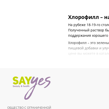
Хлорофилл – н
На рубеже 18-19-го сто
Полученный раствор бы
поддержания хорошего 
Хлорофилл – это зелены
пищевой добавки и улу
цене вы можете в катал
Популярность 
Ранее хлорофилл примен
стоматологической сфе
ротовой полости.
В 1940-ом году в научн
В составе хлорофилла п
витамины А, С, Е, К;
ОБЩЕСТВО С ОГРАНИЧЕННОЙ