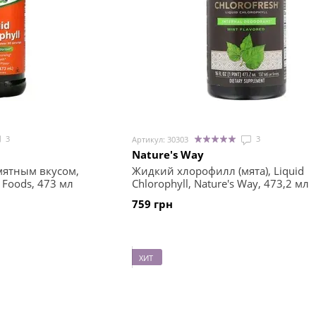
3
3
Артикул: 30303
Nature's Way
мятным вкусом,
Жидкий хлорофилл (мята), Liquid
w Foods, 473 мл
Chlorophyll, Nature's Way, 473,2 мл
759 грн
ХИТ