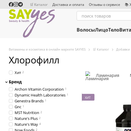
Перейти к основному контенту
🛒 Каталог
Доставка и оплата
Отзывы о сервисе
📚 
Сотрудничество
Редакционная политика
Волосы
Лицо
Тело
Вит
Витамины и косметика в онлайн маркете SAYYES
🛒 Каталог
Добавки
Хлорофилл
Хит
2
Ламинария
Бренд
Archon Vitamin Corporation
1
Dynamic Health Laboratories
1
ХИТ
Genestra Brands
1
Gnc
1
MST Nutrition
2
Nature's Plus
2
Nature's Way
4
Now Foods
2