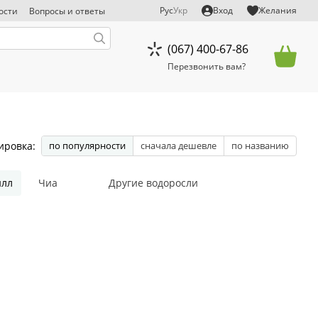
Рус
Укр
Вход
Желания
ости
Вопросы и ответы
тказ от ответственности
(067) 400-67-86
Перезвонить вам?
ировка:
по популярности
сначала дешевле
по названию
илл
Чиа
Другие водоросли