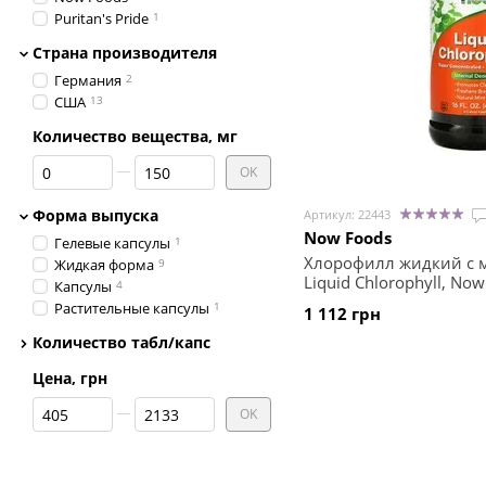
Puritan's Pride
1
Страна производителя
Германия
2
США
13
Количество вещества, мг
От Количество вещества, мг
До Количество вещества, мг
OK
Форма выпуска
Артикул: 22443
Now Foods
Гелевые капсулы
1
Хлорофилл жидкий с 
Жидкая форма
9
Liquid Chlorophyll, No
Капсулы
4
Растительные капсулы
1
1 112 грн
Количество табл/капс
Цена, грн
От Цена, грн
До Цена, грн
OK