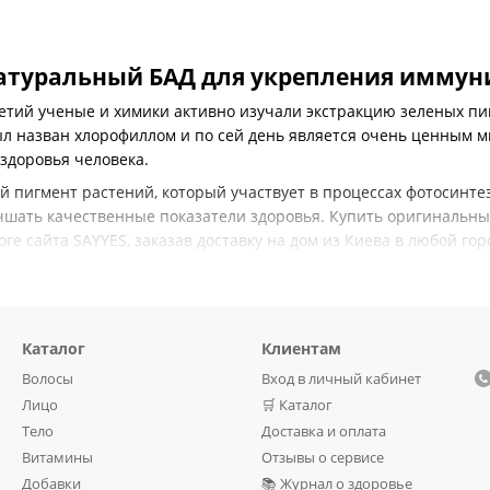
атуральный БАД для укрепления иммун
летий ученые и химики активно изучали экстракцию зеленых пи
л назван хлорофиллом и по сей день является очень ценным ми
здоровья человека.
й пигмент растений, который участвует в процессах фотосинте
чшать качественные показатели здоровья. Купить оригинальны
оге сайта SAYYES, заказав доставку на дом из Киева в любой го
хлорофилла как натуральной добавки
ялся только как медицинский препарат, а в древние времена 
ре данная смесь полезна, чтобы обеспечить профилактику кари
Каталог
Клиентам
Волосы
Вход в личный кабинет
ой статье было указано, что хлорофилл активизирует процессы
Лицо
🛒 Каталог
рисутствует такой комплекс питательных веществ:
Тело
Доставка и оплата
Витамины
Отзывы о сервисе
Добавки
📚 Журнал о здоровье