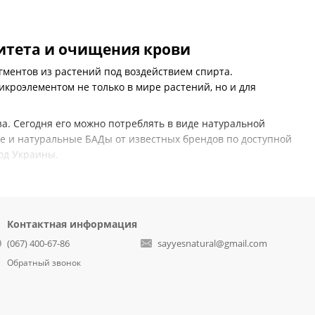
итета и очищения крови
гментов из растений под воздействием спирта.
кроэлементом не только в мире растений, но и для
за. Сегодня его можно потреблять в виде натуральной
е и натуральные БАДы от известных брендов по доступной
род Украины.
он использовался в лечении кожных ран. В
еса и предотвратить возникновение неприятного запаха в
Контактная информация
(067) 400-67-86
sayyesnatural@gmail.com
 восстановления тканей после оперативных вмешательств.
Обратный звонок