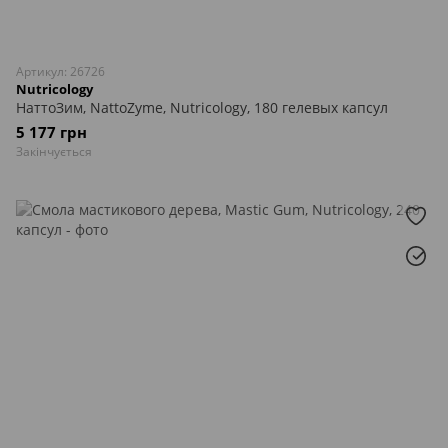
Артикул: 26726
Nutricology
НаттоЗим, NattoZyme, Nutricology, 180 гелевых капсул
5 177 грн
Закінчується