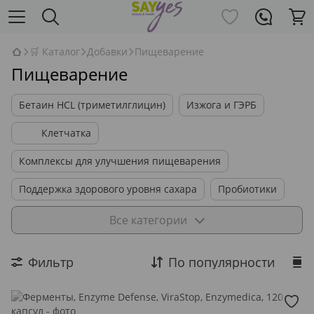
🛒 Каталог
Добавки
Пищеварение
Пищеварение
Бетаин HCL (триметилглицин)
Изжога и ГЭРБ
Клетчатка
Комплексы для улучшения пищеварения
Поддержка здорового уровня сахара
Пробиотики
Ферменты и энзимы
Все категории
Фильтр
По популярности