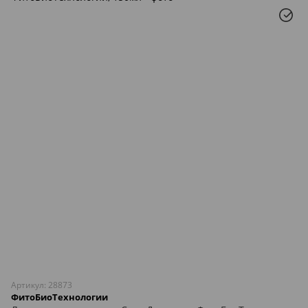
Артикул: 28873
ФитоБиоТехнологии