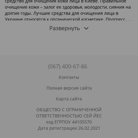
средство для очищения кожи лица в Киеве. Правильное
очищение кожи – залог ее здоровья, молодости, сияния на
долгие годы. Лучшие средства для очищения лица в
Украине относятся к органической косметике. Прогресс
косметической индустрии не стоит на месте: ежегодно
Развернуть
выпускаются новые натуральные гели, лосьоны, гоммажи,
флюиды. Отдельно следует выделить мицеллярную воду.
Инновационное очищающее средство подойдет самой
нежной, чувствительной коже, одновременно удаляя
загрязнения и увлажняя эпидермис.
Недорогое очищение лица с интернет-
(067) 400-67-86
магазином SayYes!
Контакты
Интернет-магазином SayYes осуществляется продажа
косметики для очищения лица от производителей
Полная версия сайта
органических товаров мирового уровня, с гарантией
Карта сайта
качества. Действительно хорошее косметическое средство
для очищения лица должно обладать некоторыми
ОБЩЕСТВО С ОГРАНИЧЕННОЙ
свойствами, определяющими эффективность и главные
ОТВЕТСТВЕННОСТЬЮ СЕЙ ЙЕС
преимущества перед обычными «умывалками». Гель для
код ЕГРПОУ 44105570
очищения кожи лица не должен содержать агрессивные
Дата регистрации 26.02.2021
ПАВы. Основные поверхностно-активные вещества
натуральной косметики, например, фитомусса для