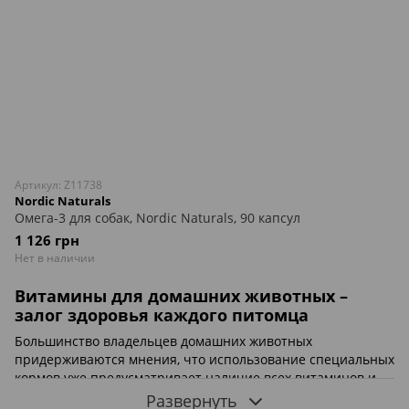
Артикул: Z11738
Nordic Naturals
Омега-3 для собак, Nordic Naturals, 90 капсул
1 126 грн
Нет в наличии
Витамины для домашних животных –
залог здоровья каждого питомца
Большинство владельцев домашних животных
придерживаются мнения, что использование специальных
кормов уже предусматривает наличие всех витаминов и
минералов, которые могут понадобиться питомцу для
Развернуть