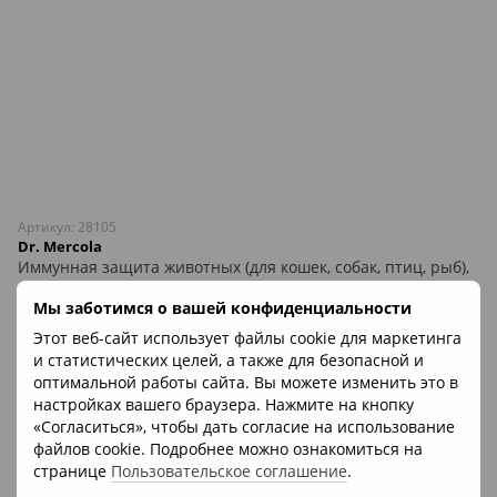
Артикул: 28105
Dr. Mercola
Иммунная защита животных (для кошек, собак, птиц, рыб),
SpiruGreen, Dr. Mercola, 500 мг, 180 таблеток
Мы заботимся о вашей конфиденциальности
1 222 грн
Этот веб-сайт использует файлы cookie для маркетинга
Нет в наличии
и статистических целей, а также для безопасной и
оптимальной работы сайта. Вы можете изменить это в
настройках вашего браузера. Нажмите на кнопку
«Согласиться», чтобы дать согласие на использование
файлов cookie. Подробнее можно ознакомиться на
странице
Пользовательское соглашение
.