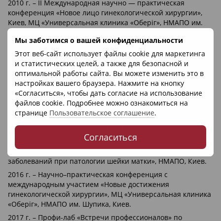
2010 г. – II Международная научно — практическая
конференция «Новое лицо гинекологической хирургии»,
Киев, МЦ «Универсальная клиника «Оберіг», НМАПО им.
П.Л. Шупика.
Мы заботимся о вашей конфиденциальности
2011, 2013 гг. – Международная научно–практическая
конференция по актуальным вопросам акушерства и
Этот веб-сайт использует файлы cookie для маркетинга
гинекологии, Судак.
и статистических целей, а также для безопасной и
оптимальной работы сайта. Вы можете изменить это в
2012 г. – Курсы тематического усовершенствования
настройках вашего браузера. Нажмите на кнопку
«Неотложная помощь новорожденным в
«Согласиться», чтобы дать согласие на использование
родовспомогательных учреждениях», ХМАПО, Харьков.
файлов cookie. Подробнее можно ознакомиться на
2014 г. – Курсы тематического усовершенствования
странице
Пользовательское соглашение
.
«Неотложная помощь и интенсивная терапия в
акушерстве и гинекологии», НМАПО, Киев.
Согласиться
2015 г. Курсы тематического усовершенствования
«Современная диагностика, профилактика и лечение
заболеваний при патологии шейки матки», НМАПО, Киев.
2016 г. – Научно–практическая конференция с
международным участием «Новые достижения
гинекологической хирургии», МЦ «Универсальная клиника
«Оберіг», НМАПО им. Шупика, Киев.
2017 г. – Профи-лаб «Встречи профессионалов» по