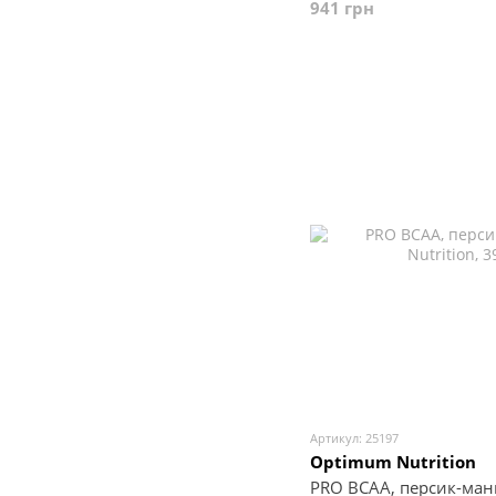
Iron Maxx
1
941 грн
Irwin Naturals
0
Isopure USA
0
Jarrow Formulas
1
Kal
0
Kirkman Labs
0
Klaire Labs
0
Life Extension
0
MST Nutrition
40
Mason Natural
0
Maxler
0
MusclePharm
5
Mutant
1
NAMED
0
Natrol
0
Nature's Life
0
Nature's Truth
0
Now Foods
3
Nutrend
3
Nutricology
0
Артикул: 25197
Olimp
20
Optimum Nutrition
Olympian Labs Inc.
0
PRO BCAA, персик-ман
Optimum Nutrition
10