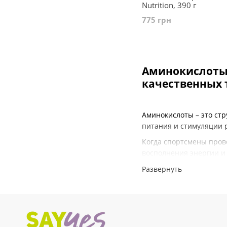
Nutrition, 390 г
OstroVit
8
Power Pro
5
775 грн
Prozis
21
Pure Encapsulations
2
Puritan's Pride
0
Quamtrax Nutrition
5
Аминокислоты 
Rule 1
1
Rule One
0
качественных 
Scitec Nutrition
22
Shanti
0
Solaray
0
Аминокислоты – это ст
Solgar
1
питания и стимуляции 
Source Naturals
0
Sunny Caps
0
Когда спортсмены пров
Swanson
0
восполнения энергии и
Thompson
0
активными компонента
Развернуть
Thorne Research
0
Купить качественное и
Twinlab
0
сможете ознакомиться 
Ultimate Nutrition
16
доставкой в Киев и по 
Universal Nutrition
0
Usp labs
12
Почему спортс
Valartin Pharma
0