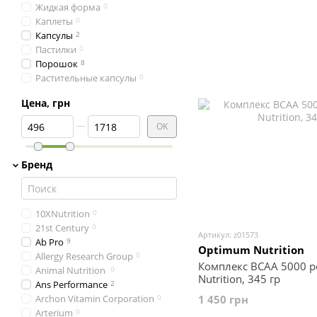
Пролин
0
Жидкая форма
0
Таурин
0
Каплеты
0
Теанин
0
Капсулы
2
Тирозин
0
Пастилки
0
Треонин
0
Порошок
8
Триптофан
0
Растительные капсулы
0
Фенилаланин
0
Саше
0
Цистеин
0
Цена, грн
Таблетки
0
Цитруллин
0
От Цена, грн
До Цена, грн
OK
Бренд
10XNutrition
0
21st Century
0
Артикул: z01573
Ab Pro
9
Optimum Nutrition
Allergy Research Group
0
Комплекс BCAA 5000 p
Animal Nutrition
0
Nutrition, 345 гр
Ans Performance
2
Archon Vitamin Corporation
0
1 450 грн
Arterium
0