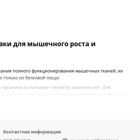
вки для мышечного роста и
ржания полного функционирования мышечных тканей, их
о только из белковой пищи.
 организм испытывает нехватку аминокислот. Для
рацион специальные добавки в виде уникальных формул с
SAYYES по самым доступным ценам. В каталоге сайта вы
сультацию у нашего менеджера. Заказать товары можно с
Контактная информация