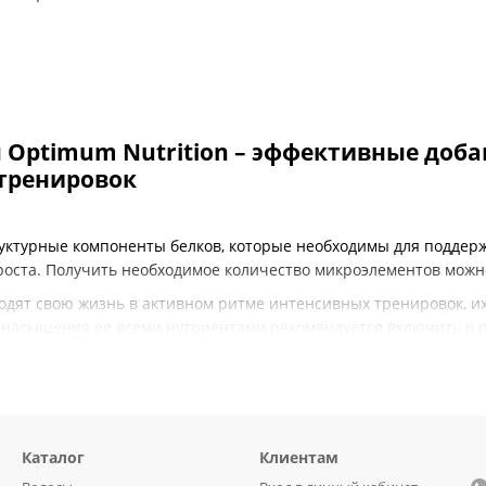
Optimum Nutrition – эффективные доба
тренировок
руктурные компоненты белков, которые необходимы для подде
роста. Получить необходимое количество микроэлементов можн
одят свою жизнь в активном ритме интенсивных тренировок, их
 насыщения ее всеми нутриентами рекомендуется включить в 
ми.
 полезное спортивное питание вы можете в интернет-магазине 
с широким ассортиментом брендовой продукции и получить кон
Украине.
Каталог
Клиентам
менам важно использовать ВСАА