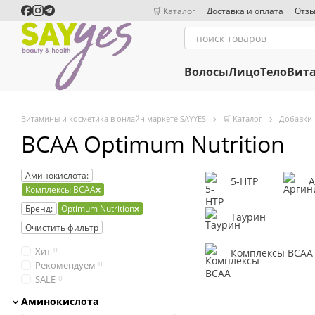
Перейти к основному контенту
🛒 Каталог
Доставка и оплата
Отзы
Волосы
Лицо
Тело
Вит
Витамины и косметика в онлайн маркете SAYYES
🛒 Каталог
Добавки
BCAA Optimum Nutrition
Аминокислота:
5-HTP
А
Комплексы BCAA
Бренд:
Optimum Nutrition
Таурин
Очистить фильтр
Хит
0
Комплексы BCAA
Рекомендуем
0
SALE
0
Аминокислота