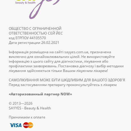
Vansiton
8
Одним из лучших произв
Vitagen
0
она специализируется 
Красота и Здоровье
0
помогал спортсменам д
Аминокислоты BCAA Opt
ОБЩЕСТВО С ОГРАНИЧЕННОЙ
ОТВЕТСТВЕННОСТЬЮ СЕЙ ЙЕС
энергией, полезными ве
код ЕГРПОУ 44105570
восстановиться после и
Дата регистрации 26.02.2021
Основанные на экологи
Інформація розміщена на сайті sayyes.com.ua, призначена
активизируют процессы
виключно для ознайомлювальних цілей. Не використовуйте
інформацію з цього сайту для діагностики, лікування або
В ассортименте Optimum
профілактики захворювань. Постановка діагнозу і вибір методики
найти оптимальный для 
лікування здійснюється тільки Вашим лікуючим лікарем!
строгий контроль на ка
САМОЛІКУВАННЯ МОЖЕ БУТИ ШКІДЛИВИМ ДЛЯ ВАШОГО ЗДОРОВ'Я
Перед застосуванням препарату проконсультуйтесь з лікарем
BCAA Optimum Nutritio
рельеф тела. Спортивна
«Авторизованный партнер NOW»
порции для приема.
© 2013—2026
SAYYES - Beauty & Health
Преимущества 
Принимаем к оплате
Среди ключевых преиму
высокий рейтинг до