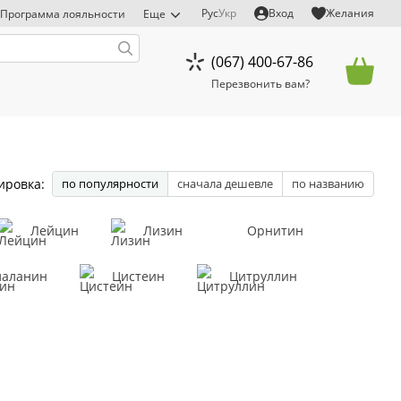
Рус
Укр
Вход
Желания
Программа лояльности
Еще
(067) 400-67-86
Перезвонить вам?
ировка:
по популярности
сначала дешевле
по названию
Лейцин
Лизин
Орнитин
лаланин
Цистеин
Цитруллин