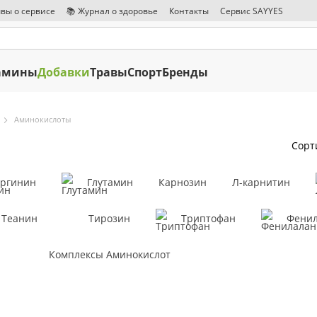
вы о сервисе
📚 Журнал о здоровье
Контакты
Сервис SAYYES
амины
Добавки
Травы
Спорт
Бренды
Аминокислоты
Сорт
ргинин
Глутамин
Карнозин
Л-карнитин
Теанин
Тирозин
Триптофан
Фени
Комплексы Аминокислот