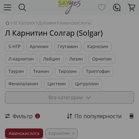
🛒 Каталог
Добавки
Аминокислоты
Л Карнитин Солгар (Solgar)
5-HTP
Аргинин
Глутамин
Карнозин
Л-карнитин
Лейцин
Лизин
Орнитин
Таурин
Теанин
Тирозин
Триптофан
Фенилаланин
Цистеин
Цитруллин
Комплексы BCAA
Комплексы Аминокислот
Все категории
Фильтр
По популярности
2
Аминокислота
Карнитин