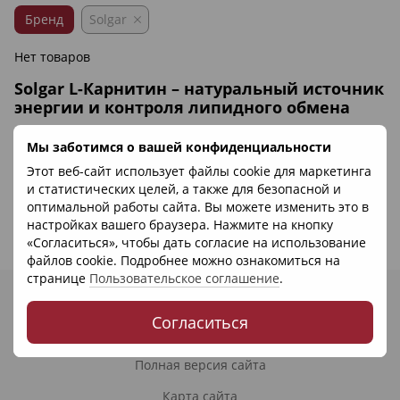
Бренд
Solgar
Нет товаров
Solgar L-Карнитин – натуральный источник
энергии и контроля липидного обмена
Поступление в организм необходимого количества
Мы заботимся о вашей конфиденциальности
питательных веществ является залогом крепкого здоровья
и правильного протекания всех функций и обменных
Этот веб-сайт использует файлы cookie для маркетинга
процессов. Такой микроэлемент как L-карнитин является
и статистических целей, а также для безопасной и
Развернуть
аминокислотой, которая вырабатывается в нашем
оптимальной работы сайта. Вы можете изменить это в
организме и выполняет функцию транспортировки
настройках вашего браузера. Нажмите на кнопку
энергии, чтобы наполнять ею весь организм. Это
«Согласиться», чтобы дать согласие на использование
позволяет правильно и активно функционировать всем
файлов cookie. Подробнее можно ознакомиться на
органам, а также поддерживать обменные и
странице
Пользовательское соглашение
.
биохимические реакции.
(067) 400-67-86
Купить лучший Л карнитин вы можете в интернет-
Согласиться
Контакты
магазине SAYYES. На сайте представлен широкий
ассортимент пищевых добавок и витаминов от известных
Полная версия сайта
брендов, при этом вся продукция натуральная и
безопасная для здоровья, чтобы укрепить иммунитет и
Карта сайта