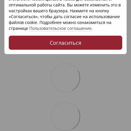
Предупреждения
оптимальной работы сайта. Вы можете изменить это в
Если вы беременны, кормите грудью, принимаете какие-
настройках вашего браузера. Нажмите на кнопку
либо лекарства или планируете какие-либо медицинские
«Согласиться», чтобы дать согласие на использование
процедуры, проконсультируйтесь с врачом перед
файлов cookie. Подробнее можно ознакомиться на
использованием. Прекратите использование и
странице
Пользовательское соглашение
.
проконсультируйтесь с врачом, если возникнут какие-либо
побочные реакции. Храните в недоступном для детей
Согласиться
месте.
Не используйте продукт, если пломба была повреждена.