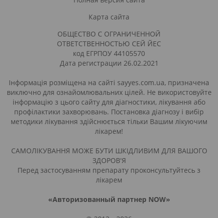
Карта сайта
ОБЩЕСТВО С ОГРАНИЧЕННОЙ
ОТВЕТСТВЕННОСТЬЮ СЕЙ ЙЕС
код ЕГРПОУ 44105570
Дата регистрации 26.02.2021
Інформація розміщена на сайті sayyes.com.ua, призначена
виключно для ознайомлювальних цілей. Не використовуйте
інформацію з цього сайту для діагностики, лікування або
профілактики захворювань. Постановка діагнозу і вибір
методики лікування здійснюється тільки Вашим лікуючим
лікарем!
САМОЛІКУВАННЯ МОЖЕ БУТИ ШКІДЛИВИМ ДЛЯ ВАШОГО
ЗДОРОВ'Я
Перед застосуванням препарату проконсультуйтесь з
лікарем
«Авторизованный партнер NOW»