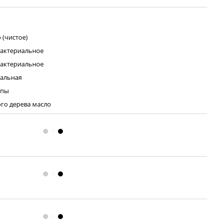
 (чистое)
актериальное
актериальное
альная
ипы
го дерева масло