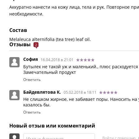
Аккуратно нанести на кожу лица, тела и рук. Повторное пр
необходимости.
Состав
Melaleuca alternifolia (tea tree) leaf oil.
Отзывы
2
София
16.04.2018 в 21:01
Бутылек не такой уж и маленький., плюс расходуется
Замечательный продукт
Ответить
Байдевлятова К.
05.02.2018 в 18:11
Не слишком жирное, не забивает поры. Наносить на
казалось бы.
Ответить
Новый отзыв или комментарий
Войти с помощью