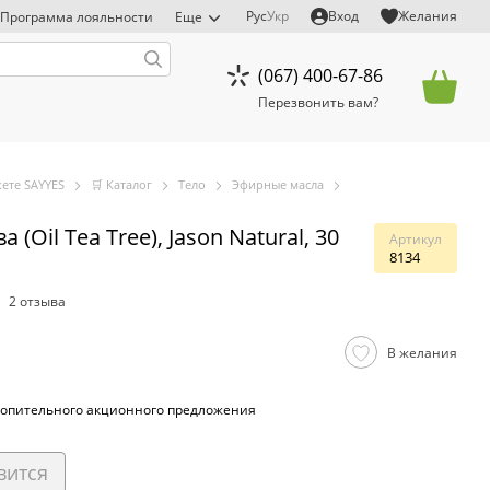
Рус
Укр
Вход
Желания
Программа лояльности
Еще
(067) 400-67-86
Перезвонить вам?
ете SAYYES
🛒 Каталог
Тело
Эфирные масла
(Oil Tea Tree), Jason Natural, 30
Артикул
8134
2 отзыва
В желания
опительного акционного предложения
вится