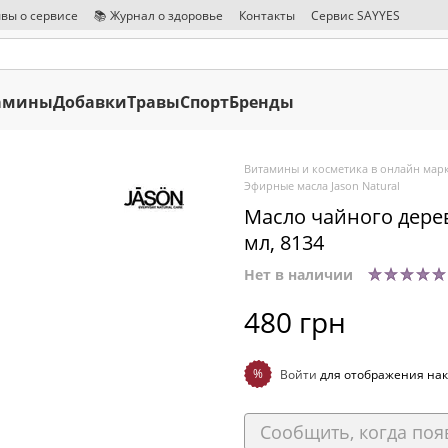
вы о сервисе
📚 Журнал о здоровье
Контакты
Сервис SAYYES
амины
Добавки
Травы
Спорт
Бренды
Витамины и косметика в онлайн марк
Эфирные масла Jason Natural
Масло чайного дерева 
мл, 8134
Нет в наличии
480 грн
%
Войти
для отображения нак
Сообщить, когда поя