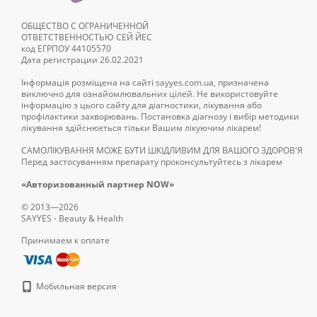
ОБЩЕСТВО С ОГРАНИЧЕННОЙ
ОТВЕТСТВЕННОСТЬЮ СЕЙ ЙЕС
код ЕГРПОУ 44105570
Дата регистрации 26.02.2021
Інформація розміщена на сайті sayyes.com.ua, призначена
виключно для ознайомлювальних цілей. Не використовуйте
інформацію з цього сайту для діагностики, лікування або
профілактики захворювань. Постановка діагнозу і вибір методики
лікування здійснюється тільки Вашим лікуючим лікарем!
САМОЛІКУВАННЯ МОЖЕ БУТИ ШКІДЛИВИМ ДЛЯ ВАШОГО ЗДОРОВ'Я
Перед застосуванням препарату проконсультуйтесь з лікарем
«Авторизованный партнер NOW»
© 2013—2026
SAYYES - Beauty & Health
Принимаем к оплате
Мобильная версия