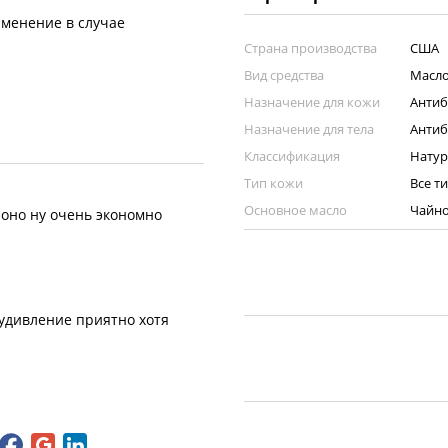
именение в случае
Страна производства
США
Вид средства
Масло
Назначение для кожи
Антиб
Назначение для тела
Антиб
Классификация
Натур
Тип кожи
Все т
Основное масло
Чайно
 оно ну очень экономно
 удивление приятно хотя