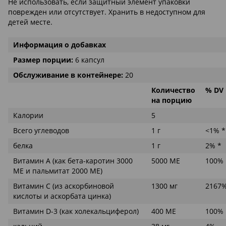
Не использовать, если защитный элемент упаковки
поврежден или отсутствует. Хранить в недоступном для
детей месте.
Информация о добавках
Размер порции:
6 капсул
Обслуживание в контейнере:
20
Количество
% DV
на порцию
Калории
5
Всего углеводов
1 г
<1% *
белка
1 г
2% *
Витамин А (как бета-каротин 3000
5000 МЕ
100%
МЕ и пальмитат 2000 МЕ)
Витамин С (из аскорбиновой
1300 мг
2167
кислоты и аскорбата цинка)
Витамин D-3 (как холекальциферол)
400 МЕ
100%