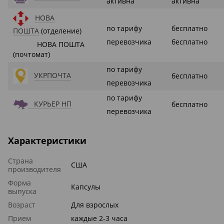
активна
активна
НОВА
по тарифу
бесплатно
ПОШТА
(отделение)
перевозчика
бесплатно
НОВА ПОШТА
(почтомат)
по тарифу
УКРПОЧТА
бесплатно
перевозчика
по тарифу
КУРЬЕР НП
бесплатно
перевозчика
Характеристики
Страна
США
производителя
Форма
Капсулы
выпуска
Возраст
Для взрослых
Прием
каждые 2-3 часа