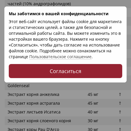
частей (10% андрографолидов)
Экстракт корня Исатиса
75 мг
†
Мы заботимся о вашей конфиденциальности
Экстракт корня элеутеро
75 мг
†
Этот веб-сайт использует файлы cookie для маркетинга
и статистических целей, а также для безопасной и
Корень Элекампане
70 мг
†
оптимальной работы сайта. Вы можете изменить это в
Биофлавоноидный комплекс
60 мг
†
настройках вашего браузера. Нажмите на кнопку
цитрусовых
«Согласиться», чтобы дать согласие на использование
файлов cookie. Подробнее можно ознакомиться на
Cinnamomum spp. Экстракт коры
55 мг
†
странице
Пользовательское соглашение
.
Экстракт корня Кудзу
55 мг
†
Согласиться
Экстракт листьев коровяжек
50 мг
†
Экстракт коренного золота
45 мг
†
Goldenseal
Экстракт корня анжелика
45 мг
†
Экстракт корня астрагала
45 мг
†
Экстракт листьев Исатиса
40 мг
†
Экстракт корня слоеного корня
30 мг
†
Экстракт коры Pau D'Arco
30 мг
†