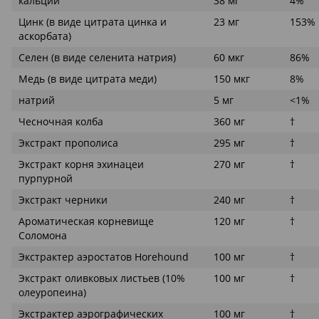
кальций
38 мг
4%
Цинк (в виде цитрата цинка и
23 мг
153%
аскорбата)
Селен (в виде селенита натрия)
60 мкг
86%
Медь (в виде цитрата меди)
150 мкг
8%
натрий
5 мг
<1%
Чесночная колба
360 мг
†
Экстракт прополиса
295 мг
†
Экстракт корня эхинацеи
270 мг
†
пурпурной
Экстракт черники
240 мг
†
Ароматическая корневище
120 мг
†
Соломона
Экстрактер аэростатов Horehound
100 мг
†
Экстракт оливковых листьев (10%
100 мг
†
олеуропеина)
Экстрактер аэрографических
100 мг
†