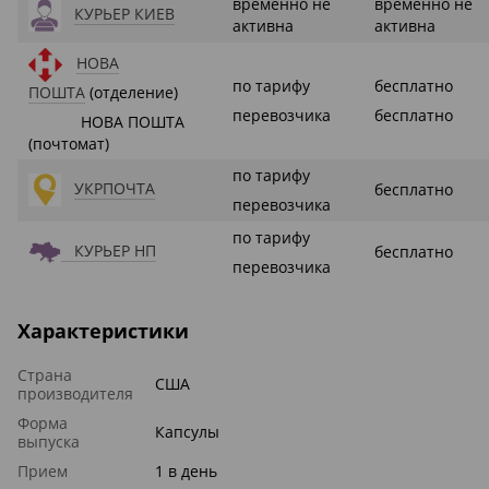
временно не
временно не
КУРЬЕР КИЕВ
активна
активна
НОВА
по тарифу
бесплатно
ПОШТА
(отделение)
перевозчика
бесплатно
НОВА ПОШТА
(почтомат)
по тарифу
УКРПОЧТА
бесплатно
перевозчика
по тарифу
КУРЬЕР НП
бесплатно
перевозчика
Характеристики
Страна
США
производителя
Форма
Капсулы
выпуска
Прием
1 в день