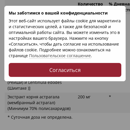
Количество
% Дневна
на порцию
стоимост
Мы заботимся о вашей конфиденциальности
Органическая грибная смесь
200 мг
*
Этот веб-сайт использует файлы cookie для маркетинга
(оптимизированная
и статистических целей, а также для безопасной и
мицеллярная биомасса):
оптимальной работы сайта. Вы можете изменить это в
[Собственная смесь Trametes
настройках вашего браузера. Нажмите на кнопку
versicolor (Турция Хвосты),
«Согласиться», чтобы дать согласие на использование
Agaricus blazei (Грибной гриб),
файлов cookie. Подробнее можно ознакомиться на
Grifola frondosa (Maitake),
странице
Пользовательское соглашение
.
Кордицепс sinensis
(Кордицепс), Phellinus linteus,
Согласиться
Hericium erinaceus (Лионская
грива), Ganoderma lucidum
(Рейши) и Lentinula edodes
(Шиитаке )]
Экстракт корня астрагала
200 мг
*
(мембранный астрагал)
(Минимум 70% полисахаридов)
* Суточная доза не определена.