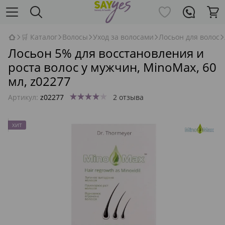
🛒 Каталог
Волосы
Уход за волосами
Лосьон для волос
Лосьон 5% для восстановления и
роста волос у мужчин, MinoMax, 60
мл, z02277
Артикул:
z02277
2 отзыва
ХИТ