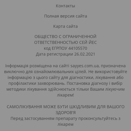
Контакты
Полная версия сайта
Карта сайта
ОБЩЕСТВО С ОГРАНИЧЕННОЙ
ОТВЕТСТВЕННОСТЬЮ СЕЙ ЙЕС
код ЕГРПОУ 44105570
Дата регистрации 26.02.2021
Інформація розміщена на сайті sayyes.com.ua, призначена
виключно для ознайомлювальних цілей. Не використовуйте
інформацію з цього сайту для діагностики, лікування або
профілактики захворювань. Постановка діагнозу і вибір
методики лікування здійснюється тільки Вашим лікуючим
лікарем!
САМОЛІКУВАННЯ МОЖЕ БУТИ ШКІДЛИВИМ ДЛЯ ВАШОГО
ЗДОРОВ'Я
Перед застосуванням препарату проконсультуйтесь з
лікарем