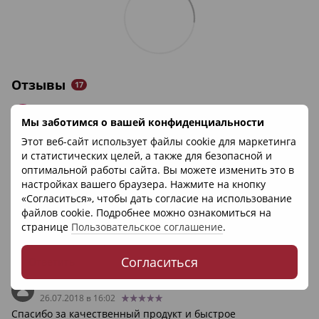
Отзывы
17
Бережная Виктория Владимировна
Мы заботимся о вашей конфиденциальности
18.05.2020 в 12:18
Очень довольна продуктом. Нежный аромат, хорошо
Этот веб-сайт использует файлы cookie для маркетинга
увлажняет кожу и осветляет пигментацию.
и статистических целей, а также для безопасной и
оптимальной работы сайта. Вы можете изменить это в
Ответить
настройках вашего браузера. Нажмите на кнопку
Галина
«Согласиться», чтобы дать согласие на использование
02.04.2019 в 15:30
файлов cookie. Подробнее можно ознакомиться на
Масло приятно пахнет, кожу смягчает отлично! И можно
странице
Пользовательское соглашение
.
выбрать подходящий объём.
Согласиться
Ответить
Симковская Ирина Анатольевна
26.07.2018 в 16:02
Спасибо за качественный продукт и быстрое