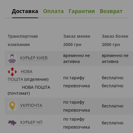
Доставка
Оплата
Гарантия
Возврат
Транспортная
Заказ менее
Заказ более
компания
2000 грн
2000 грн
временно не
временно не
КУРЬЕР КИЕВ
активна
активна
НОВА
по тарифу
бесплатно
ПОШТА
(отделение)
перевозчика
бесплатно
НОВА ПОШТА
(почтомат)
по тарифу
УКРПОЧТА
бесплатно
перевозчика
по тарифу
КУРЬЕР НП
бесплатно
перевозчика