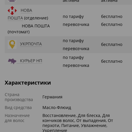
активна
активна
НОВА
по тарифу
бесплатно
ПОШТА
(отделение)
перевозчика
бесплатно
НОВА ПОШТА
(почтомат)
по тарифу
УКРПОЧТА
бесплатно
перевозчика
по тарифу
КУРЬЕР НП
бесплатно
перевозчика
Характеристики
Страна
Германия
производства
Вид средства
Масло-Флюид
Назначение
Восстановление, Для блеска, Для
для волос
кончиков волос, От выпадения, От
перхоти, Питание, Увлажнение,
Укрепление