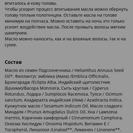
впиталось в кожу головы.
Чтобы ускорит процесс впитывания масла можно обернуть
голову теплым полотенцем. Оставьте масла на голове
минимум на полчаса. Можно оставить на ночь это только
усилит воздействие масла. После промыть волосы мягким
шампунем.
Масло можно наносить, как и на влажные волосы, так и на
сухие.
Состав
Масло из семян Подсолнечника / Helianthus Annuus Seed
Oil*, Филлантус эмблика (Амла) /Emblica Officinalis,
Брингарадж /Еclipta Alba, Индийский щитолистник
(Брахми)/Bacopa Monniera, Сыть круглая / Cyperus
Rotundus, Лодхра / Sumplocos Racemosa, Тулси / Ocimum
sanctum, Азадирахта индийская (Ним) / Azadiracta Indica,
Кунжутное масло / Sesamum Indicum Oil, Масло сладкого
Миндаля / Prunus Amugdalus Dulcis Oil, Хна / Lawsonia
Inermis, Коричник камфорный / Cinnamomum Camphora,
Оносма Хиспидум / Onosma Hispidum, Витамин Е /
Tocopherol, Линалоол /Linalool**, Лимонен / Linonene**.