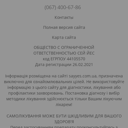
(067) 400-67-86
Контакты
Полная версия сайта
Карта сайта
ОБЩЕСТВО С ОГРАНИЧЕННОЙ
ОТВЕТСТВЕННОСТЬЮ СЕЙ ЙЕС
код ЕГРПОУ 44105570
Дата регистрации 26.02.2021
Інформація розміщена на сайті sayyes.com.ua, призначена
виключно для ознайомлювальних цілей. Не використовуйте
інформацію з цього сайту для діагностики, лікування або
профілактики захворювань. Постановка діагнозу і вибір
методики лікування здійснюється тільки Вашим лікуючим
лікарем!
САМОЛІКУВАННЯ МОЖЕ БУТИ ШКІДЛИВИМ ДЛЯ ВАШОГО
ЗДОРОВ'Я
Перед застосуванням препарату проконсультуйтесь з