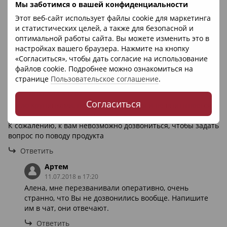
Отзывы
Мы заботимся о вашей конфиденциальности
3
Этот веб-сайт использует файлы cookie для маркетинга
Саня
и статистических целей, а также для безопасной и
04.06.2018 в 17:21
оптимальной работы сайта. Вы можете изменить это в
Мажу им все и в любых условиях, помогает оставаться
настройках вашего браузера. Нажмите на кнопку
свежим.
«Согласиться», чтобы дать согласие на использование
Ответить
файлов cookie. Подробнее можно ознакомиться на
странице
Пользовательское соглашение
.
Алена
26.05.2018 в 12:02
Согласиться
масло крупинками, не тает, не мажется и не впитывается,
так и остается крупинками на коже.
К сожалению, к вам невозможно дозвониться, чтобы задать
вопрос по поводу продукта
Ответить
Артем
11.07.2018 в 17:20
Алена, мне перезванивали оперативно, очень
странно, что Вы не дозвонились вообще. Напишите
им в чат, они отвечают.
Ответить