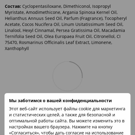
Состав:
Cyclopentasiloxane, Dimethiconol, Isopropyl
Myristate, Amodimethicone, Argania Spinosa Kernel Oil,
Helianthus Annuus Seed Oil, Parfum (Fragrance), Tocopheryl
Acetate, Cocos Nucifera Oil, Linum Usitatissimum Seed Oil,
Linalool, Hexyl Cinnamal, Persea Gratissima Oil, Macadamia
Ternifolia Seed Oil, Olea Europaea Fruit Oil, Citronellol, CI
75470, Rosmarinus Officinalis Leaf Extract, Limonene,
Xanthophyll
Мы заботимся о вашей конфиденциальности
Этот веб-сайт использует файлы cookie для маркетинга
и статистических целей, а также для безопасной и
оптимальной работы сайта. Вы можете изменить это в
настройках вашего браузера. Нажмите на кнопку
«Согласиться», чтобы дать согласие на использование