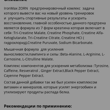
IronMax ZORN предтренировочный комлекс задача
которого вывести вас на новый уровень тренировок
и улучшить спортивные результаты и ускорить
восстановление, главной оссобеностью данного предтрена
является формула из 7 форм креатина которая включает в
себя :Tri-Creatine Malate, Creatine Phosphate, Creatine Alfa-
Ketoglutarate, Tri-Creatine Citrate, Creatine HCI (
гидрохлорид),Creatine Puruvate, Sodium Bicarbonate.
Мышечная формула для усиления
выносливости,пампинга и силы :Beta-Alanine, L-Arginine, L-
Carnosine, L-Citrulline Malate.
Комплекс компонентов для ускорения метаболизма :Tyrosine,
Caffeine, Resveratrol , Ginger Extract,Black Pepper Extract,
Cayenne Pepper Extract.
Состав данной добавки так же был усилен комплексом
витамин и минералов, которые усилят энергообмен и
утилизируют продукты распада белка.
Рекомендации по приминению: