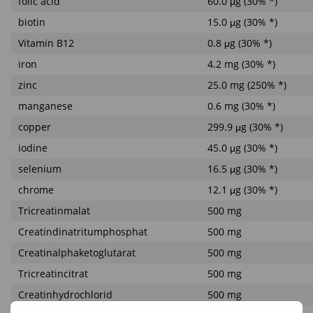
folic acid
60.0 μg (30% *)
biotin
15.0 μg (30% *)
Vitamin B12
0.8 μg (30% *)
iron
4.2 mg (30% *)
zinc
25.0 mg (250% *)
manganese
0.6 mg (30% *)
copper
299.9 μg (30% *)
iodine
45.0 μg (30% *)
selenium
16.5 μg (30% *)
chrome
12.1 μg (30% *)
Tricreatinmalat
500 mg
Creatindinatritumphosphat
500 mg
Creatinalphaketoglutarat
500 mg
Tricreatincitrat
500 mg
Creatinhydrochlorid
500 mg