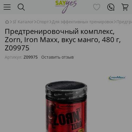
🛒 Каталог
Спорт
Для эффективных тренировок
Предтр
Предтренировочный комплекс,
Zorn, Iron Maxx, вкус манго, 480 г,
Z09975
Артикул:
Z09975
Оставить отзыв