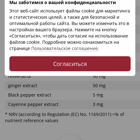
Creatinpyruvat
500 mg
Мы заботимся о вашей конфиденциальности
sodium
292 mg
Этот веб-сайт использует файлы cookie для маркетинга
и статистических целей, а также для безопасной и
Beta-alanine
1500 mg
оптимальной работы сайта. Вы можете изменить это в
L-arginine
1200 mg
настройках вашего браузера. Нажмите на кнопку
«Согласиться», чтобы дать согласие на использование
L-carnosine
500 mg
файлов cookie. Подробнее можно ознакомиться на
L-Citrullinmalat
1000 mg
странице
Пользовательское соглашение
.
L-tyrosine
950 mg
Согласиться
caffeine
400 mg
resveratrol
50 mg
ginger extract
50 mg
Black pepper extract
5 mg
Cayenne pepper extract
3 mg
* NRV (according to Regulation (EC) No. 1169/2011) =% of
nutrient reference values