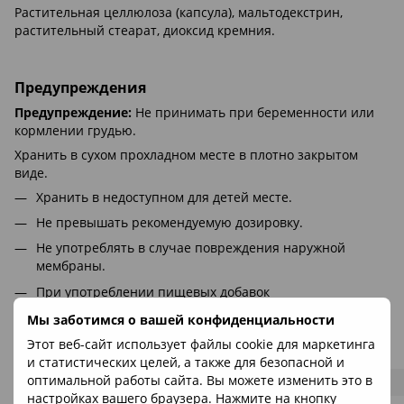
Растительная целлюлоза (капсула), мальтодекстрин,
растительный стеарат, диоксид кремния.
Предупреждения
Предупреждение:
Не принимать при беременности или
кормлении грудью.
Хранить в сухом прохладном месте в плотно закрытом
виде.
Хранить в недоступном для детей месте.
Не превышать рекомендуемую дозировку.
Не употреблять в случае повреждения наружной
мембраны.
При употреблении пищевых добавок
проконсультируйтесь с врачом, если вы проходите
Мы заботимся о вашей конфиденциальности
лечение, беременны или кормите грудью.
Этот веб-сайт использует файлы cookie для маркетинга
и статистических целей, а также для безопасной и
оптимальной работы сайта. Вы можете изменить это в
Дополнительные факты
настройках вашего браузера. Нажмите на кнопку