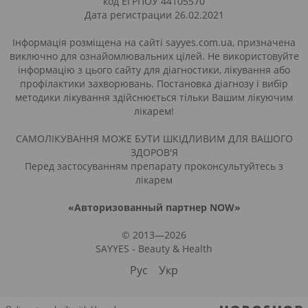
код ЕГРПОУ 44105570
Дата регистрации 26.02.2021
Інформація розміщена на сайті sayyes.com.ua, призначена
виключно для ознайомлювальних цілей. Не використовуйте
інформацію з цього сайту для діагностики, лікування або
профілактики захворювань. Постановка діагнозу і вибір
методики лікування здійснюється тільки Вашим лікуючим
лікарем!
САМОЛІКУВАННЯ МОЖЕ БУТИ ШКІДЛИВИМ ДЛЯ ВАШОГО
ЗДОРОВ'Я
Перед застосуванням препарату проконсультуйтесь з
лікарем
«Авторизованный партнер NOW»
© 2013—2026
SAYYES - Beauty & Health
Рус
Укр