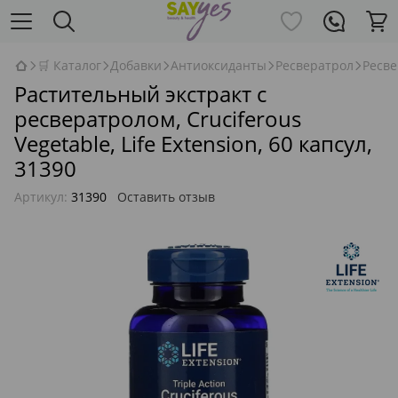
🛒 Каталог
Добавки
Антиоксиданты
Ресвератрол
Ресве
Растительный экстракт с
ресвератролом, Cruciferous
Vegetable, Life Extension, 60 капсул,
31390
Артикул:
31390
Оставить отзыв