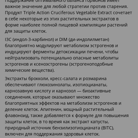
Поддержание оптимального баланса гормонов имеет
важное значение для любой стратегии против старения.
Продукт Triple Action Cruciferous Vegetable Extract сочетает
в себе некоторые из этих растительных экстрактов в
форме наиболее полной пищевой компиляции растений
для защиты клеток.
I3C (индол-3-карбинол) и DIM (ди-индолилметан)
благоприятно модулируют метаболизм эстрогенов и
индуцируют ферменты детоксикации печени, чтобы
нейтрализовать потенциально опасные метаболиты
эстрогенов и ксеноэстрогены (эстрогеноподобные
химические вещества).
Экстракты брокколи, кресс-салата и розмарина
обеспечивают глюкозинолаты, изотиоцианаты,
карнозавную кислоту и карнозол — биоактивные
соединения, которые оказывают множество
благоприятных эффектов на метаболизм эстрогенов и
деление клеток. Апигенин, мощный растительный
флавоноид, также добавляется к формуле для повышения
защиты клеток, в то время как экстракт капусты,
природный источник бензилизотиоцианата (BITC),
включен для поддержания здоровья клеток.