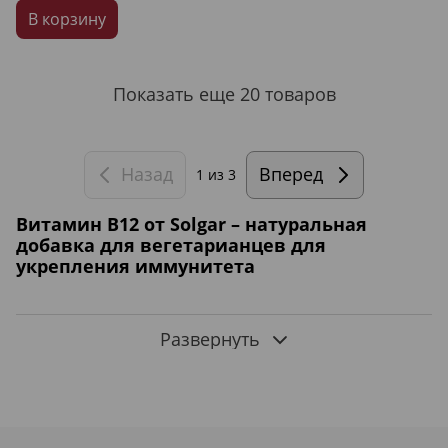
В корзину
Показать еще 20 товаров
Назад
Вперед
1
из 3
Витамин В12 от Solgar – натуральная
добавка для вегетарианцев для
укрепления иммунитета
Витамин В12, или по-научному цианокобаламин, является
Развернуть
одним из важных и активных компонентов В-группы, при
этом играет весомую роль для поддержания полноценного
функционирования организма. Залогом крепкого
иммунитета и хорошего самочувствия является
поступление в организм питательных веществ и
нутриентов из натуральных продуктов питания.