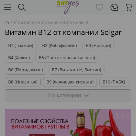
🛒 Каталог
Витамины
Витамины В
Витамин В12 от компании Solgar
B1 (Тиамин)
B2 (Рибофлавин)
B3 (Ниацин)
B4 (Холин)
B5 (Пантотеновая кислота)
B6 (Пиридоксин)
B7 (Витамин H, Биотин)
B8 (Инозитол)
B9 (Фолиевая кислота)
B10 (ПАБК)
B12 (Цианокобаламин)
B15 (Пангамовая кислота)
Все категории
B17 (Амигдалин)
Комплекс Витаминов B