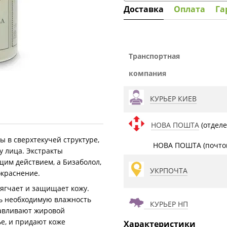
Доставка
Оплата
Га
Транспортная
компания
КУРЬЕР КИЕВ
НОВА ПОШТА
(отделе
 в сверхтекучей структуре,
НОВА ПОШТА (почтом
у лица. Экстракты
м действием, а Бизаболол,
УКРПОЧТА
окраснение.
ягчает и защищает кожу.
ть необходимую влажность
КУРЬЕР НП
навливают жировой
е, и придают коже
Характеристики