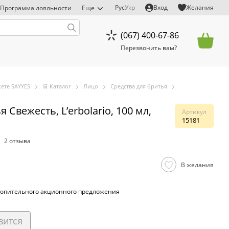
Рус
Укр
Вход
Желания
Программа лояльности
Еще
(067) 400-67-86
Перезвонить вам?
ете SAYYES
🛒 Каталог
Лицо
Средства для бритья
 Свежесть, L’erbolario, 100 мл,
Артикул
15181
2 отзыва
В желания
опительного акционного предложения
вится