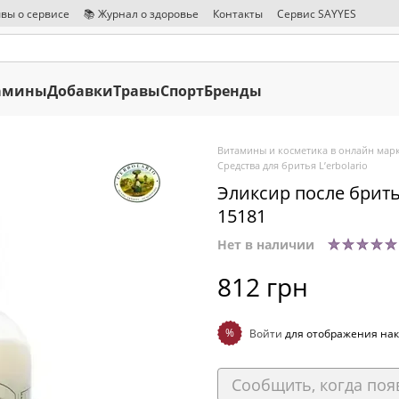
вы о сервисе
📚 Журнал о здоровье
Контакты
Сервис SAYYES
амины
Добавки
Травы
Спорт
Бренды
Витамины и косметика в онлайн марк
Средства для бритья L’erbolario
Эликсир после бритья
15181
Нет в наличии
812 грн
%
Войти
для отображения нак
Сообщить, когда поя