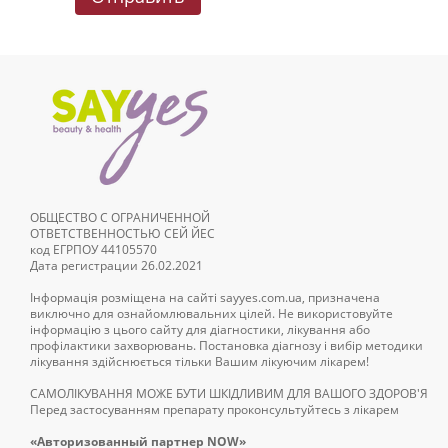
ОБЩЕСТВО С ОГРАНИЧЕННОЙ
ОТВЕТСТВЕННОСТЬЮ СЕЙ ЙЕС
код ЕГРПОУ 44105570
Дата регистрации 26.02.2021
Інформація розміщена на сайті sayyes.com.ua, призначена
виключно для ознайомлювальних цілей. Не використовуйте
інформацію з цього сайту для діагностики, лікування або
профілактики захворювань. Постановка діагнозу і вибір методики
лікування здійснюється тільки Вашим лікуючим лікарем!
САМОЛІКУВАННЯ МОЖЕ БУТИ ШКІДЛИВИМ ДЛЯ ВАШОГО ЗДОРОВ'Я
Перед застосуванням препарату проконсультуйтесь з лікарем
«Авторизованный партнер NOW»