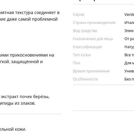
иятная текстура соединяет в
Серия
Verd
твие даже самой проблемной
Страна производителя
Итал
Вид средства
Элик
Назначение для лица
От р
Классификация
Нату
Тип кожи
Все 
гкими прикосновениями на
ягкой, защищённой и
Пол
Для 
Время применения
Унив
Особенности
Без 
экстракт почек берёзы,
ипиды из злаков.
ельной кожи.