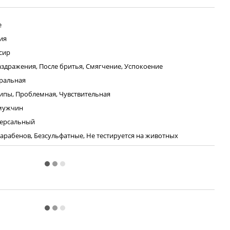
e
ия
сир
аздражения, После бритья, Смягчение, Успокоение
ральная
типы, Проблемная, Чувствительная
мужчин
ерсальный
парабенов, Безсульфатные, Не тестируется на животных