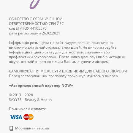
ОБЩЕСТВО С ОГРАНИЧЕННОЙ
ОТВЕТСТВЕННОСТЬЮ СЕЙ ЙЕС
код ЕГРПОУ 44105570
Дата регистрации 26.02.2021
Інформація розміщена на сайті sayyes.com.ua, призначена
виключно для ознайомлювальних цілей. Не використовуйте
інформацію з цього сайту для діагностики, лікування або
профілактики захворювань. Постановка діагнозу і вибір методики
лікування здійснюється тільки Вашим лікуючим лікарем!
САМОЛІКУВАННЯ МОЖЕ БУТИ ШКІДЛИВИМ ДЛЯ ВАШОГО ЗДОРОВ'Я
Перед застосуванням препарату проконсультуйтесь з лікарем
«Авторизованный партнер NOW»
© 2013—2026
SAYYES - Beauty & Health
Принимаем к оплате
Мобильная версия