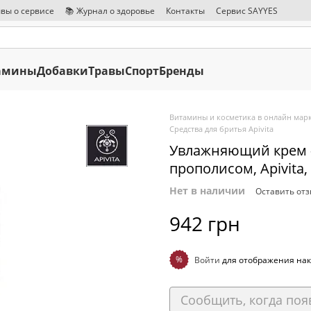
вы о сервисе
📚 Журнал о здоровье
Контакты
Сервис SAYYES
амины
Добавки
Травы
Спорт
Бренды
Витамины и косметика в онлайн марк
Средства для бритья Apivita
Увлажняющий крем -
прополисом, Apivita,
Нет в наличии
Оставить от
942 грн
%
Войти
для отображения нак
Сообщить, когда поя