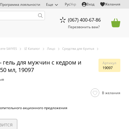
Рус
Укр
Вход
Желания
Программа лояльности
Еще
(067) 400-67-86
Перезвонить вам?
ете SAYYES
🛒 Каталог
Лицо
Средства для бритья
 гель для мужчин с кедром и
Артикул
19097
 50 мл, 19097
зыв
В желания
опительного акционного предложения
вится