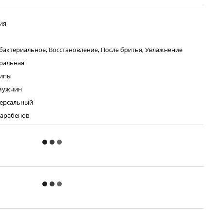
ия
бактериальное, Восстановление, После бритья, Увлажнение
ральная
типы
мужчин
ерсальный
парабенов