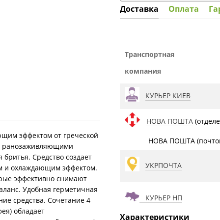
Доставка
Оплата
Га
Транспортная
компания
КУРЬЕР КИЕВ
НОВА ПОШТА
(отделе
ющим эффектом от греческой
НОВА ПОШТА (почтом
 и ранозаживляющими
 бритья. Средство создает
УКРПОЧТА
им и охлаждающим эффектом.
торые эффективно снимают
аланс. Удобная герметичная
КУРЬЕР НП
ние средства. Сочетание 4
фея) обладает
Характеристики