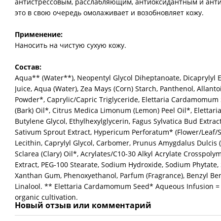
антистрессовым, расслабляющим, антиоксидантным и анти
это в свою очередь омолаживает и возобновляет кожу.
Применение:
Наносить на чистую сухую кожу.
Состав:
Aqua** (Water**), Neopentyl Glycol Diheptanoate, Dicaprylyl Et
Juice, Aqua (Water), Zea Mays (Corn) Starch, Panthenol, Allanto
Powder*, Caprylic/Capric Triglyceride, Elettaria Cardamomum 
(Bark) Oil*, Citrus Medica Limonum (Lemon) Peel Oil*, Elett
Butylene Glycol, Ethylhexylglycerin, Fagus Sylvatica Bud Extrac
Sativum Sprout Extract, Hypericum Perforatum* (Flower/Leaf/St
Lecithin, Caprylyl Glycol, Carbomer, Prunus Amygdalus Dulcis 
Sclarea (Clary) Oil*, Acrylates/C10-30 Alkyl Acrylate Crosspoly
Extract, PEG-100 Stearate, Sodium Hydroxide, Sodium Phytate, 
Xanthan Gum, Phenoxyethanol, Parfum (Fragrance), Benzyl Benz
Linalool. ** Elettaria Cardamomum Seed* Aqueous Infusion =
organic cultivation.
Новый отзыв или комментарий