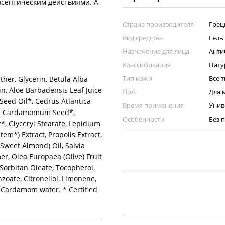
септическим действиями. А
Страна производителя
Грец
Вид средства
Гель
Назначение для лица
Анти
Классификация
Нату
Тип кожи
Все 
her, Glycerin, Betula Alba
in, Aloe Barbadensis Leaf Juice
Пол
Для 
Seed Oil*, Cedrus Atlantica
Время применения
Унив
aria Cardamomum Seed*,
Особенности
Без 
t*, Glyceryl Stearate, Lepidium
em*) Extract, Propolis Extract,
(Sweet Almond) Oil, Salvia
mer, Olea Europaea (Olive) Fruit
Sorbitan Oleate, Tocopherol,
oate, Citronellol, Limonene,
 Cardamom water. * Certified