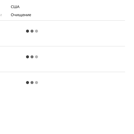
США
и
Очищение