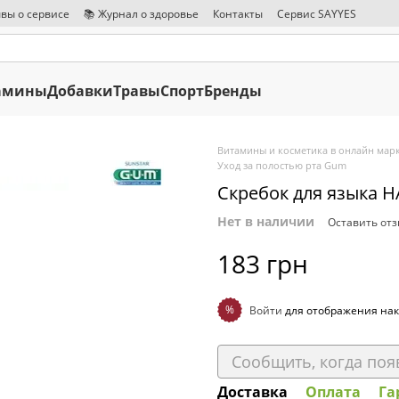
вы о сервисе
📚 Журнал о здоровье
Контакты
Сервис SAYYES
амины
Добавки
Травы
Спорт
Бренды
Витамины и косметика в онлайн марк
Уход за полостью рта Gum
Скребок для языка 
Нет в наличии
Оставить от
183 грн
%
Войти
для отображения нак
Сообщить, когда поя
Доставка
Оплата
Га