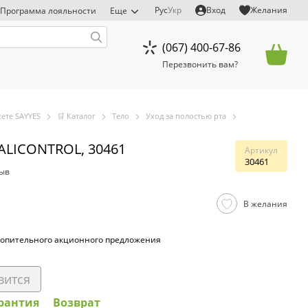
Рус
Укр
Вход
Желания
Программа лояльности
Еще
(067) 400-67-86
Перезвонить вам?
ете SAYYES
🛒 Каталог
Тело
Уход за полостью рта
HALICONTROL, 30461
Артикул
30461
зыв
В желания
опительного акционного предложения
вится
рантия
Возврат