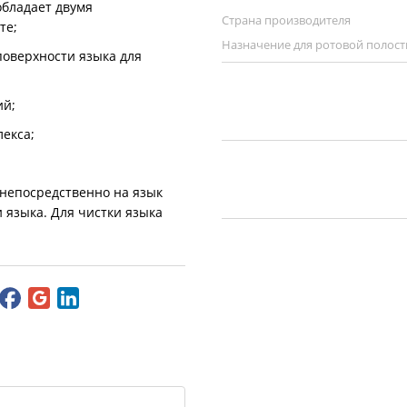
обладает двумя
Страна производителя
те;
Назначение для ротовой полост
оверхности языка для
ктерий;
флекса;
 непосредственно на язык
 языка. Для чистки языка