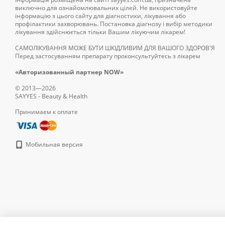
виключно для ознайомлювальних цілей. Не використовуйте
інформацію з цього сайту для діагностики, лікування або
профілактики захворювань. Постановка діагнозу і вибір методики
лікування здійснюється тільки Вашим лікуючим лікарем!
САМОЛІКУВАННЯ МОЖЕ БУТИ ШКІДЛИВИМ ДЛЯ ВАШОГО ЗДОРОВ'Я
Перед застосуванням препарату проконсультуйтесь з лікарем
«Авторизованный партнер NOW»
© 2013—2026
SAYYES - Beauty & Health
Принимаем к оплате
Мобильная версия