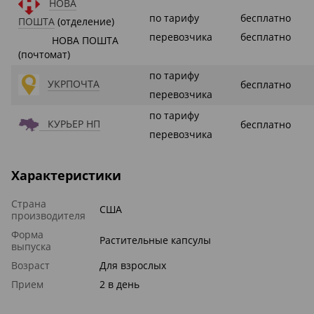
НОВА
по тарифу
бесплатно
ПОШТА
(отделение)
перевозчика
бесплатно
НОВА ПОШТА
(почтомат)
по тарифу
УКРПОЧТА
бесплатно
перевозчика
по тарифу
КУРЬЕР НП
бесплатно
перевозчика
Характеристики
Страна
США
производителя
Форма
Растительные капсулы
выпуска
Возраст
Для взрослых
Прием
2 в день