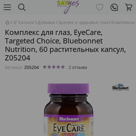
🛒 Каталог
Добавки
Зрение и здоровье глаз
Комплексы
Комплекс для глаз, EyeCare,
Targeted Choice, Bluebonnet
Nutrition, 60 растительных капсул,
Z05204
Артикул:
Z05204
2 отзыва