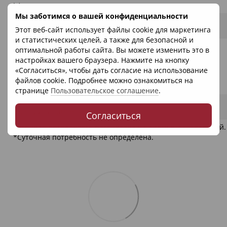
L.)
Мы заботимся о вашей конфиденциальности
Лютеин (из экстракта календулы
10 мг
*
Этот веб-сайт использует файлы cookie для маркетинга
Lutemax 2020)
и статистических целей, а также для безопасной и
Экстракт дикой голубой черники
10 мг
*
оптимальной работы сайта. Вы можете изменить это в
[Lowbush Blueberry
настройках вашего браузера. Нажмите на кнопку
(Vaccinium angustifolium Aiton),
«Согласиться», чтобы дать согласие на использование
канадская голубика (Vaccinium
файлов cookie. Подробнее можно ознакомиться на
myrtilloides)]
странице
Пользовательское соглашение
.
Зеаксантин (из экстракта
2 мг
*
календулы Lutemax 2020)
Согласиться
Суточная потребность рассчитана на диету в 2000 калорий
*Суточная потребность не определена.