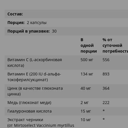
Состав:
Порция:
2 капсулы
Порций в упаковке:
30
В
% от
одной
суточной
порции
потребност
Витамин С (L-аскорбиновая
500 мг
556
кислота)
Витамин Е (200 IU d-альфа-
134 мг
893
токоферилсукцинат)
Цинк (в качестве глюконата
40 мг
364
цинка)
Медь (глюконат меди)
2 мг
222
Гиалуроновая кислота
15 мг
*
Экстракт черники
10 мг
*
(от Mirtoselect Vaccinium myrtillus