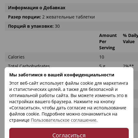
Информация о Добавках
Разер порции:
2 жевательные таблетки
Порций в упаковке:
30
Amount
% Dail
Per
Value
Serving
Calories
10
Total Carbohydrates
5 g
2%**
Мы заботимся о вашей конфиденциальности
Sugars
0 g
Этот веб-сайт использует файлы cookie для маркетинга
Sugars Alcohol
4 g
†
и статистических целей, а также для безопасной и
Vitamin A (as retinyl acetate)
548 mcg
61%
оптимальной работы сайта. Вы можете изменить это в
настройках вашего браузера. Нажмите на кнопку
Vitamin C (as ascorbic acid)
20 mg
22%
«Согласиться», чтобы дать согласие на использование
Vitamin D3 (cholesterol)
10 mcg
50%
файлов cookie. Подробнее можно ознакомиться на
(400 IU)
странице
Пользовательское соглашение
.
Vitamin E (as dl-alpha tocopheryl
7.5 mg
50%
acetate)
Согласиться