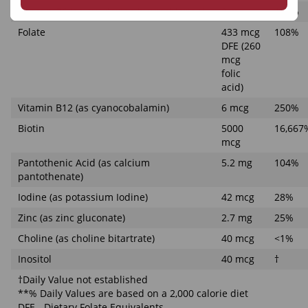
Vitamin B6 (as pyridoxine hydrochloride)
2 mg
118%
Folate
433 mcg
108%
DFE (260
mcg
folic
acid)
Vitamin B12 (as cyanocobalamin)
6 mcg
250%
Biotin
5000
16,667
mcg
Pantothenic Acid (as calcium
5.2 mg
104%
pantothenate)
Iodine (as potassium Iodine)
42 mcg
28%
Zinc (as zinc gluconate)
2.7 mg
25%
Choline (as choline bitartrate)
40 mcg
<1%
Inositol
40 mcg
†
†Daily Value not established
**% Daily Values are based on a 2,000 calorie diet
DFE - Dietary Folate Equivalents