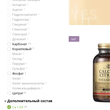
Аспартат
0
Ацетат
0
Гидроксиапатит
0
Гидроксид
0
Глицинат
0
Глюконат
0
Глюкорат
0
Доломит
0
ХИТ
Карбонат
13
Коралловый
7
Малат
0
Оксид
0
Пируват
0
Сульфат
0
Фосфат
2
Хелат
0
Хелат аминокислоты
0
Холекальциферол
0
Цитрат
8
Дополнительный состав
Ca + D3
29