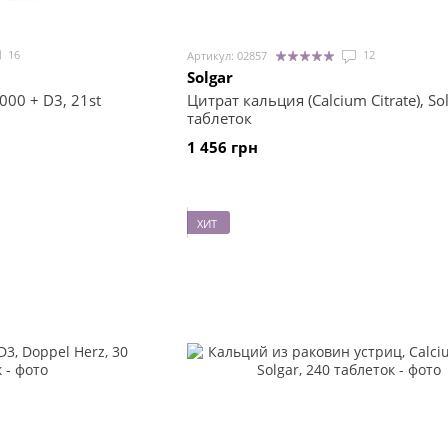
16
12
Артикул: 02857
Solgar
000 + D3, 21st
Цитрат кальция (Calcium Citrate), So
таблеток
1 456 грн
ХИТ