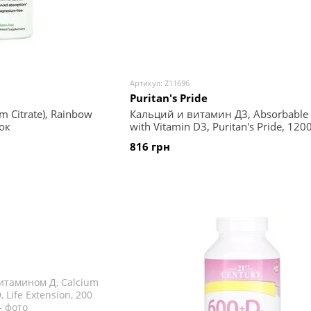
Артикул: Z11696
Puritan's Pride
m Citrate), Rainbow
Кальций и витамин Д3, Absorbable 
ок
with Vitamin D3, Puritan's Pride, 120
мг/1000 МЕ, 200 гелевых капсул
816 грн