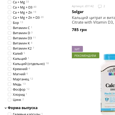
Ca + Mg
33
Артикул: z01142
2
Ca + Mg + D3
40
Solgar
Ca + Mg + Zn
19
Кальций цитрат и вита
Ca + Mg + Zn + D3
20
Citrate with Vitamin D3,
Бор
13
МЕ, 120 таблеток
Витамин C
1
785 грн
Витамин D
3
Витамин D3
11
Витамин K
4
Витамин К2
7
ХИТ
Калий
5
РЕКОМЕНДУЕМ
Кальций
1
Кальций (отдельно)
18
Кремний
4
Магний
6
Марганец
12
Медь
13
Фосфор
12
Хлорид
1
Цинк
2
Форма выпуска
Гелевые капсулы
1