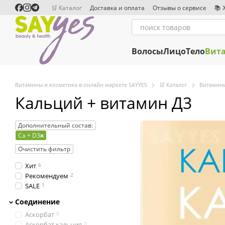
Перейти к основному контенту
🛒 Каталог
Доставка и оплата
Отзывы о сервисе
📚 
Сотрудничество
Редакционная политика
Волосы
Лицо
Тело
Вит
Витамины и косметика в онлайн маркете SAYYES
🛒 Каталог
Витамин
Кальций + витамин Д3
Дополнительный состав:
Ca + D3
Очистить фильтр
Хит
6
Рекомендуем
2
SALE
1
Соединение
Аскорбат
0
Аскорбат кальция
0