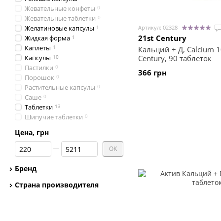
Жевательные конфеты
0
Жевательные таблетки
0
Желатиновые капсулы
1
Артикул: 02328
21st Century
Жидкая форма
1
Каплеты
1
Кальций + Д, Calcium 1
Капсулы
10
Century, 90 таблеток
Пастилки
0
366 грн
Порошок
0
Растительные капсулы
0
Саше
0
Таблетки
13
Шипучие таблетки
0
Цена, грн
От Цена, грн
До Цена, грн
OK
Бренд
Страна производителя