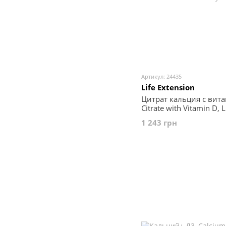
Артикул: 24435
Life Extension
Цитрат кальция с вита
Citrate with Vitamin D, 
капсул
1 243 грн