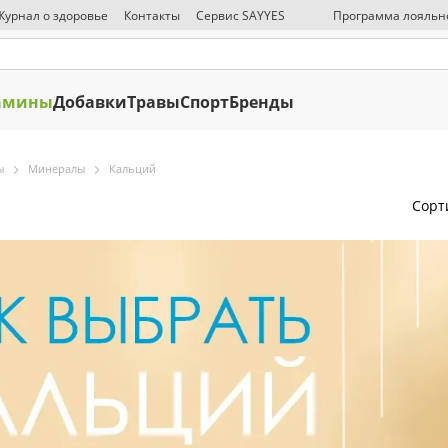
Журнал о здоровье
Контакты
Сервис SAYYES
Программа лояльн
СМИ о нас
Публичная оферта
Политика конфиденциальности
О
амины
Добавки
Травы
Спорт
Бренды
ы
Минералы
Кальций
Сорт