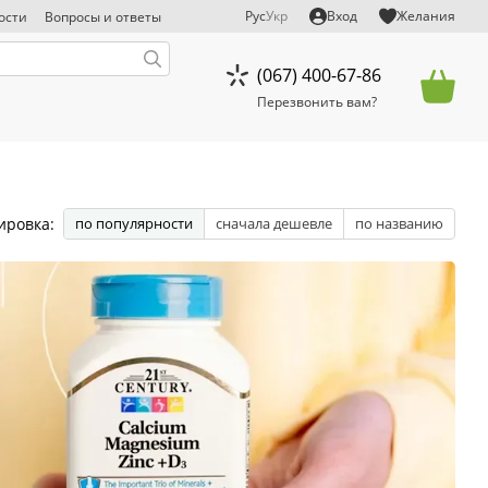
Рус
Укр
Вход
Желания
ости
Вопросы и ответы
тказ от ответственности
(067) 400-67-86
Перезвонить вам?
ировка:
по популярности
сначала дешевле
по названию