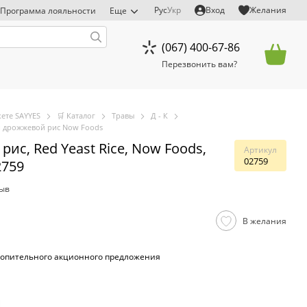
Рус
Укр
Вход
Желания
Программа лояльности
Еще
(067) 400-67-86
Перезвонить вам?
ете SAYYES
🛒 Каталог
Травы
Д - К
 дрожжевой рис Now Foods
ис, Red Yeast Rice, Now Foods,
Артикул
02759
2759
зыв
В желания
опительного акционного предложения