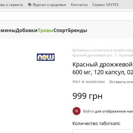
вы о сервисе
📚 Журнал о здоровье
Контакты
Сервис SAYYES
амины
Добавки
Травы
Спорт
Бренды
Витамины и косметика в онлайн марк
Красный дрожжевой рис
Красный
Красный дрожжевой р
600 мг, 120 капсул, 0
Нет в наличии
Оставить от
999 грн
%
Войти
для отображения нак
Количество табл/капс