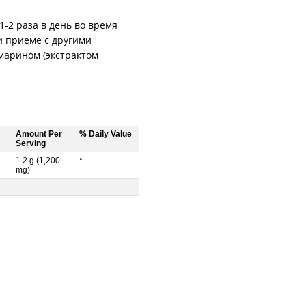
-2 раза в день во время
и приеме с другими
марином (экстрактом
Amount Per
% Daily Value
Serving
1.2 g (1,200
*
mg)