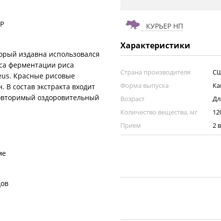
MP
КУРЬЕР НП
Характеристики
торый издавна использовался
сса ферментации риса
Страна производителя
С
eus. Красные рисовые
Форма выпуска
Ка
 В состав экстракта входит
повторимый оздоровительный
Возраст
Дл
Количество вещества, мг
12
Прием
2 
ме
дов