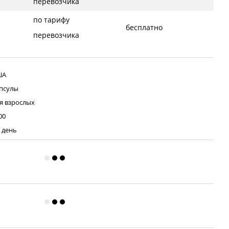
перевозчика
по тарифу
бесплатно
перевозчика
ША
псулы
я взрослых
00
в день