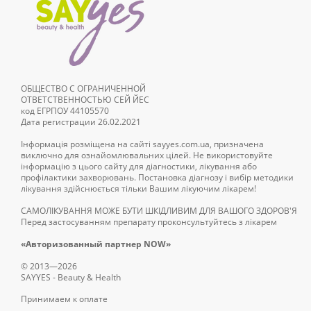
ОБЩЕСТВО С ОГРАНИЧЕННОЙ
ОТВЕТСТВЕННОСТЬЮ СЕЙ ЙЕС
код ЕГРПОУ 44105570
Дата регистрации 26.02.2021
Інформація розміщена на сайті sayyes.com.ua, призначена
виключно для ознайомлювальних цілей. Не використовуйте
інформацію з цього сайту для діагностики, лікування або
профілактики захворювань. Постановка діагнозу і вибір методики
лікування здійснюється тільки Вашим лікуючим лікарем!
САМОЛІКУВАННЯ МОЖЕ БУТИ ШКІДЛИВИМ ДЛЯ ВАШОГО ЗДОРОВ'Я
Перед застосуванням препарату проконсультуйтесь з лікарем
«Авторизованный партнер NOW»
© 2013—2026
SAYYES - Beauty & Health
Принимаем к оплате