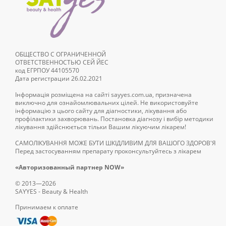
ОБЩЕСТВО С ОГРАНИЧЕННОЙ
ОТВЕТСТВЕННОСТЬЮ СЕЙ ЙЕС
код ЕГРПОУ 44105570
Дата регистрации 26.02.2021
Інформація розміщена на сайті sayyes.com.ua, призначена
виключно для ознайомлювальних цілей. Не використовуйте
інформацію з цього сайту для діагностики, лікування або
профілактики захворювань. Постановка діагнозу і вибір методики
лікування здійснюється тільки Вашим лікуючим лікарем!
САМОЛІКУВАННЯ МОЖЕ БУТИ ШКІДЛИВИМ ДЛЯ ВАШОГО ЗДОРОВ'Я
Перед застосуванням препарату проконсультуйтесь з лікарем
«Авторизованный партнер NOW»
© 2013—2026
SAYYES - Beauty & Health
Принимаем к оплате