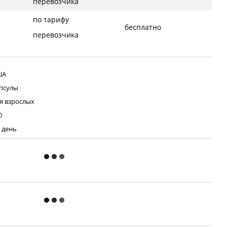
перевозчика
по тарифу
бесплатно
перевозчика
ША
псулы
я взрослых
0
в день