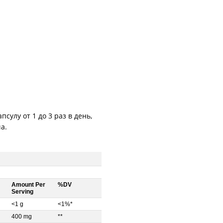
сулу от 1 до 3 раз в день,
а.
Amount Per
%DV
Serving
<1 g
<1%*
400 mg
**