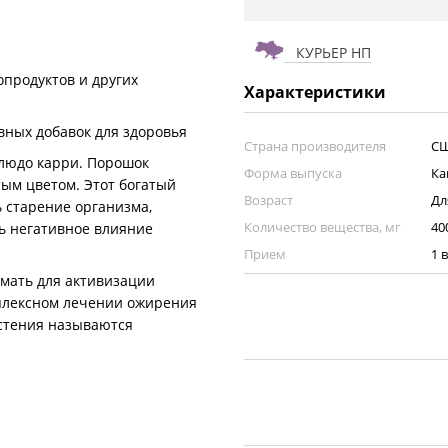
КУРЬЕР НП
опродуктов и других
Характеристики
вных добавок для здоровья
Страна производителя
С
блюдо карри. Порошок
Форма выпуска
Ка
ым цветом. Этот богатый
Возраст
Дл
 старение организма,
Количество вещества, мг
40
ь негативное влияние
Прием
1 
имать для активизации
плексном лечении ожирения
стения называются