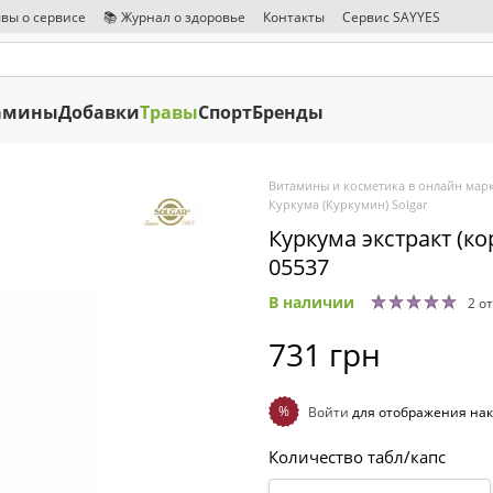
вы о сервисе
📚 Журнал о здоровье
Контакты
Сервис SAYYES
амины
Добавки
Травы
Спорт
Бренды
Витамины и косметика в онлайн марк
Куркума (Куркумин) Solgar
Куркума экстракт (кор
05537
В наличии
2 о
731 грн
%
Войти
для отображения нак
Количество табл/капс