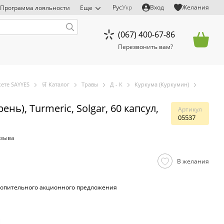
Рус
Укр
Вход
Желания
Программа лояльности
Еще
(067) 400-67-86
Перезвонить вам?
ете SAYYES
🛒 Каталог
Травы
Д - К
Куркума (Куркумин)
ень), Turmeric, Solgar, 60 капсул,
Артикул
05537
тзыва
В желания
опительного акционного предложения