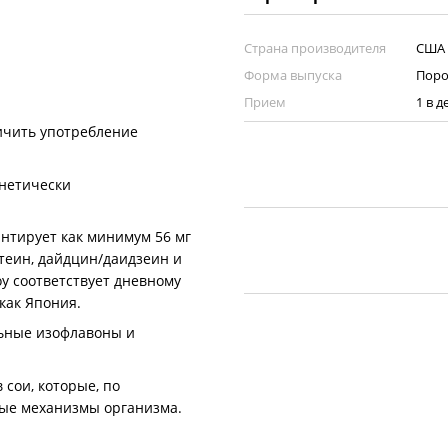
Страна производителя
США
Форма выпуска
Пор
Прием
1 в д
личить употребление
енетически
нтирует как минимум 56 мг
теин, дайдцин/даидзеин и
oy соответствует дневному
как Япония.
льные изофлавоны и
сои, которые, по
ные механизмы организма.