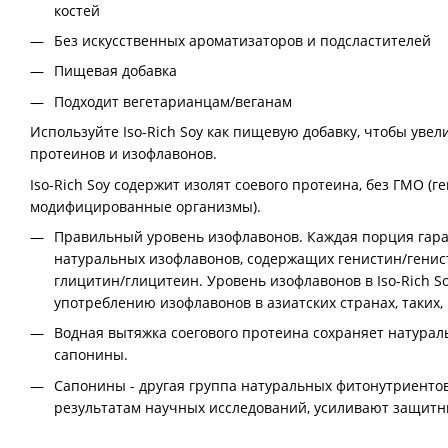
костей
Без искусственных ароматизаторов и подсластителей
Пищевая добавка
Подходит вегетарианцам/веганам
Используйте Iso-Rich Soy как пищевую добавку, чтобы уве
протеинов и изофлавонов.
Iso-Rich Soy содержит изолят соевого протеина, без ГМО (г
модифицированные организмы).
Правильный уровень изофлавонов. Каждая порция гара
натуральных изофлавонов, содержащих генистин/генис
глицитин/глицитеин. Уровень изофлавонов в Iso-Rich S
употреблению изофлавонов в азиатских странах, таких, 
Водная вытяжка соегового протеина сохраняет натура
сапонины.
Сапонины - другая группа натуральных фитонутриентов 
результатам научных исследований, усиливают защит