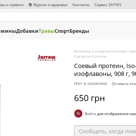
вы о сервисе
📚 Журнал о здоровье
Контакты
Сервис SAYYES
амины
Добавки
Травы
Спорт
Бренды
Витамины и косметика в онлайн марк
Соя Jarrow Formulas
Соевый протеин, Iso-
изофлавоны, 908 г, 9
Нет в наличии
Оставить от
650 грн
%
Войти
для отображения нак
Сообщить, когда поя