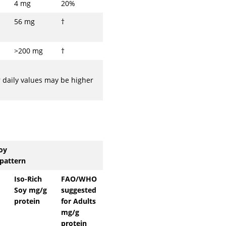
4 mg
20%
56 mg
†
>200 mg
†
r daily values may be higher
oy
pattern
Iso-Rich
FAO/WHO
Soy mg/g
suggested
protein
for Adults
mg/g
protein