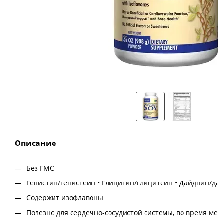
Описание
Без ГМО
Генистин/генистеин • Глицитин/глицитеин • Дайдцин/д
Содержит изофлавоны
Полезно для сердечно-сосудистой системы, во время м