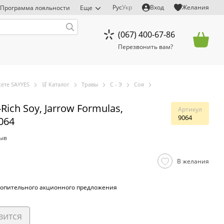
Рус
Укр
Вход
Желания
Программа лояльности
Еще
(067) 400-67-86
Перезвонить вам?
ете SAYYES
🛒 Каталог
Травы
С - Э
Соя
Rich Soy, Jarrow Formulas,
Артикул
9064
064
зыв
В желания
опительного акционного предложения
вится