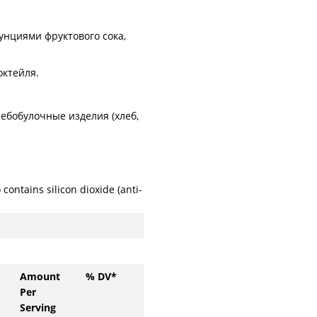
унциями фруктового сока,
октейля.
лебобулочные изделия (хлеб,
 contains silicon dioxide (anti-
Amount
% DV*
Per
Serving