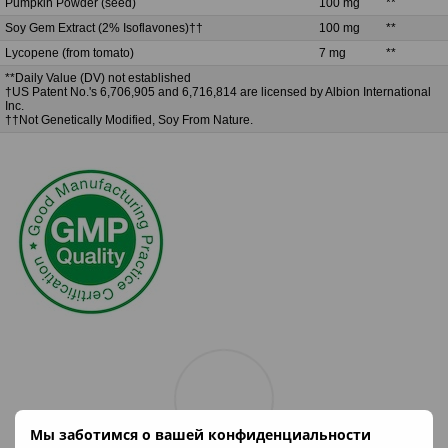
Pumpkin Powder (seed)
100 mg
**
Soy Gem Extract (2% Isoflavones)††
100 mg
**
Lycopene (from tomato)
7 mg
**
**Daily Value (DV) not established
†US Patent No.'s 6,706,905 and 6,716,814 are licensed by Albion International
Inc.
††Not Genetically Modified, Soy From Nature.
Мы заботимся о вашей конфиденциальности