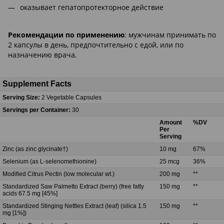
оказывает гепатопротекторное действие
Рекомендации по применению
: мужчинам принимать по
2 капсулы в день, предпочтительно с едой, или по
назначению врача.
Supplement Facts
Serving Size:
2 Vegetable Capsules
Servings per Container:
30
Amount
%DV
Per
Serving
Zinc (as zinc glycinate†)
10 mg
67%
Selenium (as L-selenomethionine)
25 mcg
36%
Modified Citrus Pectin (low molecular wt.)
200 mg
**
Standardized Saw Palmetto Extract (berry) (free fatty
150 mg
**
acids 67.5 mg [45%]
Standardized Stinging Nettles Extract (leaf) (silica 1.5
150 mg
**
mg [1%])