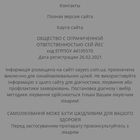
Контакты
Полная версия сайта
Карта сайта
ОБЩЕСТВО С ОГРАНИЧЕННОЙ
ОТВЕТСТВЕННОСТЬЮ СЕЙ ЙЕС
код ЕГРПОУ 44105570
Дата регистрации 26.02.2021
Інформація розміщена на сайті sayyes.com.ua, призначена
виключно для ознайомлювальних цілей. Не використовуйте
інформацію з цього сайту для діагностики, лікування або
профілактики захворювань. Постановка діагнозу і вибір
методики лікування здійснюється тільки Вашим лікуючим
лікарем!
САМОЛІКУВАННЯ МОЖЕ БУТИ ШКІДЛИВИМ ДЛЯ ВАШОГО
ЗДОРОВ'Я
Перед застосуванням препарату проконсультуйтесь з
лікарем