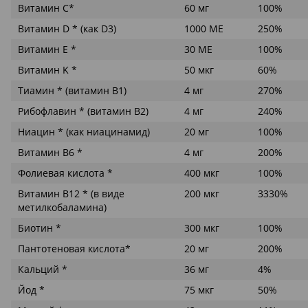
Витамин С*
60 мг
100%
Витамин D * (как D3)
1000 МЕ
250%
Витамин E *
30 МЕ
100%
Витамин K *
50 мкг
60%
Тиамин * (витамин B1)
4 мг
270%
Рибофлавин * (витамин В2)
4 мг
240%
Ниацин * (как ниацинамид)
20 мг
100%
Витамин B6 *
4 мг
200%
Фолиевая кислота *
400 мкг
100%
Витамин В12 * (в виде
200 мкг
3330%
метилкобаламина)
Биотин *
300 мкг
100%
Пантотеновая кислота*
20 мг
200%
Кальций *
36 мг
4%
Йод *
75 мкг
50%