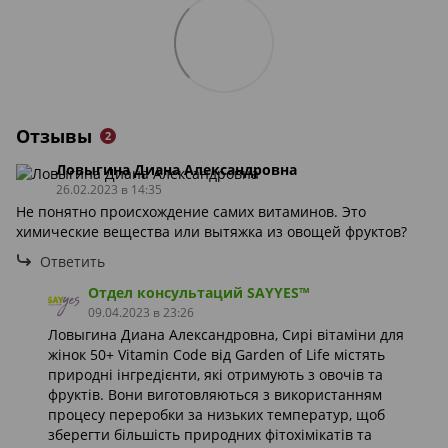
Отзывы
2
Ловыгина Диана Александровна
26.02.2023 в 14:35
Не понятно происхождение самих витаминов. Это
химические вещества или вытяжка из овощей фруктов?
Ответить
Отдел консультаций SAYYES™
09.04.2023 в 23:26
Ловыгина Диана Александровна, Сирі вітаміни для
жінок 50+ Vitamin Code від Garden of Life містять
природні інгредієнти, які отримують з овочів та
фруктів. Вони виготовляються з використанням
процесу переробки за низьких температур, щоб
зберегти більшість природних фітохімікатів та