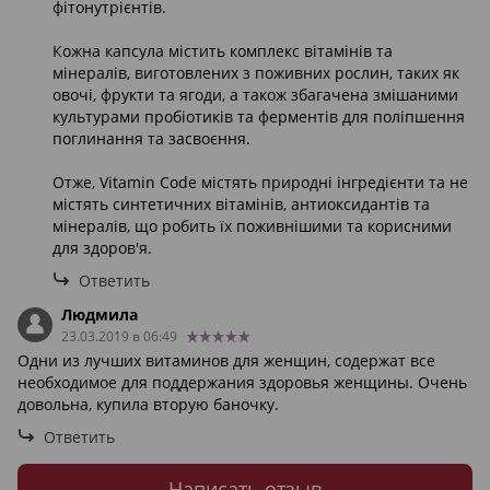
фітонутрієнтів.
Кожна капсула містить комплекс вітамінів та
мінералів, виготовлених з поживних рослин, таких як
овочі, фрукти та ягоди, а також збагачена змішаними
культурами пробіотиків та ферментів для поліпшення
поглинання та засвоєння.
Отже, Vitamin Code містять природні інгредієнти та не
містять синтетичних вітамінів, антиоксидантів та
мінералів, що робить їх поживнішими та корисними
для здоров'я.
Ответить
Людмила
23.03.2019 в 06:49
Одни из лучших витаминов для женщин, содержат все
необходимое для поддержания здоровья женщины. Очень
довольна, купила вторую баночку.
Ответить
Написать отзыв