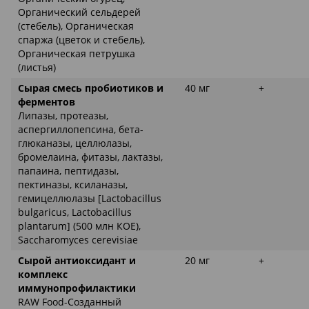
Органический сельдерей
(стебель), Органическая
спаржа (цветок и стебель),
Органическая петрушка
(листья)
Сырая смесь пробиотиков и
40 мг
+
ферментов
Липазы, протеазы,
аспергиллопепсина, бета-
глюканазы, целлюлазы,
бромелаина, фитазы, лактазы,
папаина, пептидазы,
пектиназы, ксиланазы,
гемицеллюлазы [Lactobacillus
bulgaricus, Lactobacillus
plantarum] (500 млн КОЕ),
Saccharomyces cerevisiae
Сырой антиоксидант и
20 мг
+
комплекс
иммунопрофилактики
RAW Food-Созданный