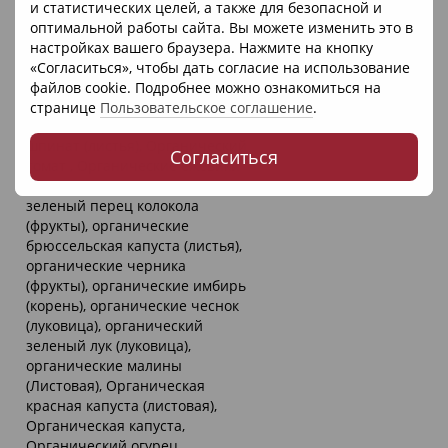
Органические фрукты и овощи,
и статистических целей, а также для безопасной и
Органическое яблоко (плод),
оптимальной работы сайта. Вы можете изменить это в
Органическая свекла (корень),
настройках вашего браузера. Нажмите на кнопку
Органическая брокколи
«Согласиться», чтобы дать согласие на использование
(стебель и цветок),
файлов cookie. Подробнее можно ознакомиться на
Органическая морковь
странице
Пользовательское соглашение
.
(корень), Органический
шпинат (листья), Органический
Согласиться
томат , Органические ежевики
(фрукты), органические
зеленый перец колокола
(фрукты), органические
брюссельская капуста (листья),
органические черника
(фрукты), органические имбирь
(корень), органические чеснок
(луковица), органический
зеленый лук (луковица),
органические малины
(Листовая), Органическая
красная капуста (листовая),
Органическая капуста,
Органический огурец,