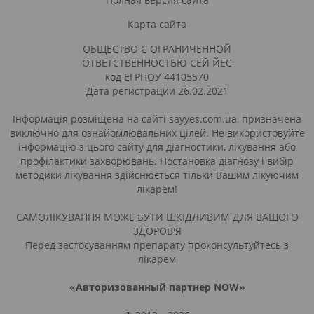
Карта сайта
ОБЩЕСТВО С ОГРАНИЧЕННОЙ
ОТВЕТСТВЕННОСТЬЮ СЕЙ ЙЕС
код ЕГРПОУ 44105570
Дата регистрации 26.02.2021
Інформація розміщена на сайті sayyes.com.ua, призначена
виключно для ознайомлювальних цілей. Не використовуйте
інформацію з цього сайту для діагностики, лікування або
профілактики захворювань. Постановка діагнозу і вибір
методики лікування здійснюється тільки Вашим лікуючим
лікарем!
САМОЛІКУВАННЯ МОЖЕ БУТИ ШКІДЛИВИМ ДЛЯ ВАШОГО
ЗДОРОВ'Я
Перед застосуванням препарату проконсультуйтесь з
лікарем
«Авторизованный партнер NOW»