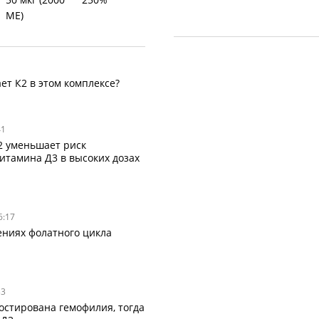
МЕ)
ет К2 в этом комплексе?
41
2 уменьшает риск
итамина Д3 в высоких дозах
6:17
ениях фолатного цикла
33
остирована гемофилия, тогда