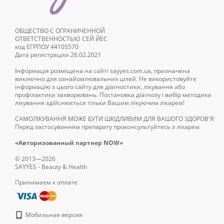
ОБЩЕСТВО С ОГРАНИЧЕННОЙ
ОТВЕТСТВЕННОСТЬЮ СЕЙ ЙЕС
код ЕГРПОУ 44105570
Дата регистрации 26.02.2021
Інформація розміщена на сайті sayyes.com.ua, призначена
виключно для ознайомлювальних цілей. Не використовуйте
інформацію з цього сайту для діагностики, лікування або
профілактики захворювань. Постановка діагнозу і вибір методики
лікування здійснюється тільки Вашим лікуючим лікарем!
САМОЛІКУВАННЯ МОЖЕ БУТИ ШКІДЛИВИМ ДЛЯ ВАШОГО ЗДОРОВ'Я
Перед застосуванням препарату проконсультуйтесь з лікарем
«Авторизованный партнер NOW»
© 2013—2026
SAYYES - Beauty & Health
Принимаем к оплате
Мобильная версия