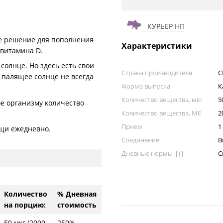
КУРЬЕР НП
е решение для пополнения
Характеристики
 витамина D.
олнце. Но здесь есть свои
Страна производителя
С
а палящее солнце не всегда
Форма выпуска
К
Количество вещества, мкг
5
е организму количество
Количество вещества, ME
2
Прием
1
ищи ежедневно.
Соединение
В
Дневные нормы
С
Количество
% Дневная
на порцию:
стоимость
50 мкг (2000
250%