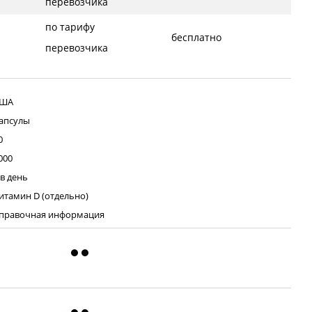
перевозчика
по тарифу
бесплатно
перевозчика
ША
апсулы
0
000
 в день
итамин D (отдельно)
правочная информация