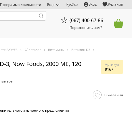
Рус
Укр
Вход
Желания
Программа лояльности
Еще
(067) 400-67-86
Перезвонить вам?
ете SAYYES
🛒 Каталог
Витамины
Витамин D3
D-3, Now Foods, 2000 МЕ, 120
Артикул
9167
отзывов
В желания
опительного акционного предложения