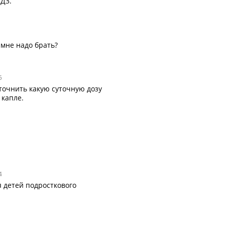
 Д3.
 мне надо брать?
5
точнить какую суточную дозу
 капле.
4
я детей подросткового