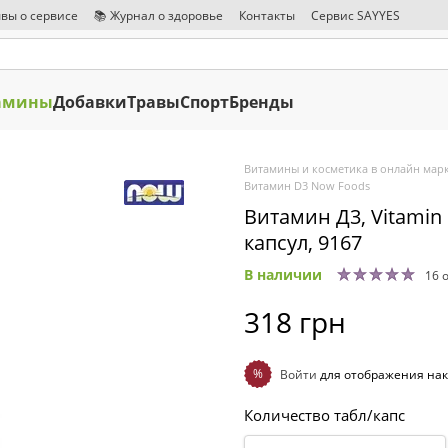
вы о сервисе
📚 Журнал о здоровье
Контакты
Сервис SAYYES
амины
Добавки
Травы
Спорт
Бренды
Витамины и косметика в онлайн марк
Витамин D3 Now Foods
Витамин Д3, Vitamin 
капсул, 9167
В наличии
16 
318 грн
%
Войти
для отображения нак
Количество табл/капс