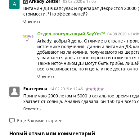
Arkady Zeltser
03.08.2020 в 17:05
Витамин Д3 в капсулах и препарат Декристол 20000 (
стоимости. Что эффективней?
Ответить
Отдел консультаций SayYes™
04.08.2020 в 14:0
Arkady, добрый день. Отличие в стране - произ
источнике получения. Данный витамин Д3, ка
добывают из ланолина, получаемого из шерст
усваивается достаточно хорошо и отличается
Также источником Д3 могут быть грибы, лишай
всего усваивается, но и цена у нее достаточно
Ответить
Екатерина
14.02.2019 в 12:46
Принимаю 2000 летом и 5000 в остальное время года.
хватает от солнца. Анализ сдавала, он 150 грн всего 
Ответить
Еще 5 комментариев
Новый отзыв или комментарий