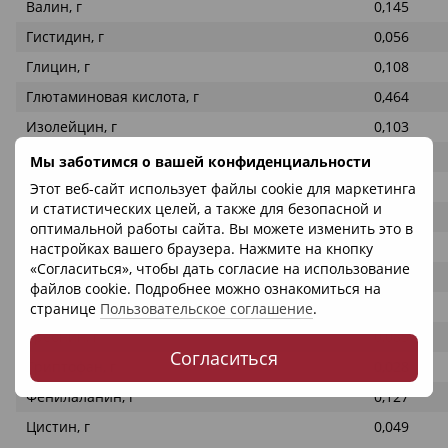
Валин, г
0,145
Гистидин, г
0,056
Глицин, г
0,108
Глютаминовая кислота, г
0,464
Изолейцин, г
0,103
Лейцин, г
0,197
Мы заботимся о вашей конфиденциальности
Лизин, г
0,086
Этот веб-сайт использует файлы cookie для маркетинга
и статистических целей, а также для безопасной и
Метионин, г
0,056
оптимальной работы сайта. Вы можете изменить это в
Пролин, г
0,112
настройках вашего браузера. Нажмите на кнопку
«Согласиться», чтобы дать согласие на использование
Серин, г
0,125
файлов cookie. Подробнее можно ознакомиться на
Тирозин, г
0,08
странице
Пользовательское соглашение
.
Треонин, г
0,085
Согласиться
Триптофан, г
0,028
Фенилаланин, г
0,127
Цистин, г
0,049