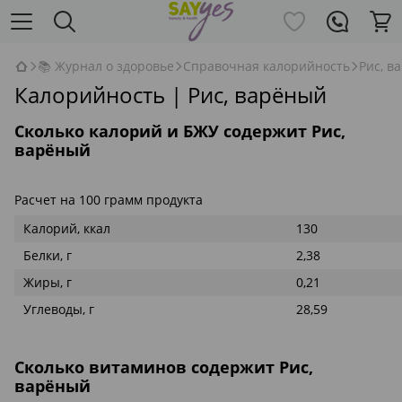
📚 Журнал о здоровье
Справочная калорийность
Рис, в
Калорийность | Рис, варёный
Сколько калорий и БЖУ содержит Рис,
варёный
Расчет на 100 грамм продукта
Калорий, ккал
130
Белки, г
2,38
Жиры, г
0,21
Углеводы, г
28,59
Сколько витаминов содержит Рис,
варёный