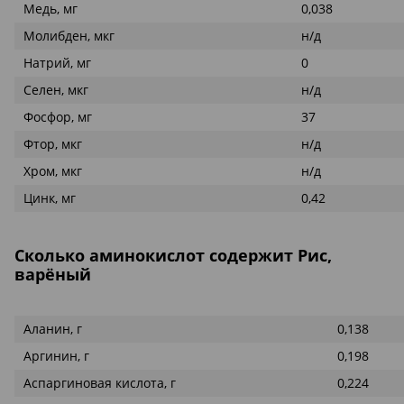
Медь, мг
0,038
Молибден, мкг
н/д
Натрий, мг
0
Селен, мкг
н/д
Фосфор, мг
37
Фтор, мкг
н/д
Хром, мкг
н/д
Цинк, мг
0,42
Сколько аминокислот содержит Рис,
варёный
Аланин, г
0,138
Аргинин, г
0,198
Аспаргиновая кислота, г
0,224