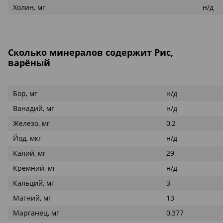
Холин, мг
н/д
Сколько минералов содержит Рис,
варёный
Бор, мг
н/д
Ванадий, мг
н/д
Железо, мг
0,2
Йод, мкг
н/д
Калий, мг
29
Кремний, мг
н/д
Кальций, мг
3
Магний, мг
13
Марганец, мг
0,377