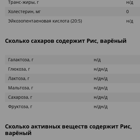
Транс-жиры, г
н/д
Холестерин, мг
0
Эйкозопентаеновая кислота (20:5)
н/д
Сколько сахаров содержит Рис, варёный
Галактоза, г
н/д
Глюкоза, г
н/дн/д
Лактоза, г
н/дн/д
Мальтоза, г
н/дн/д
Сахароза, г
н/дн/д
Фруктоза, г
н/дн/д
Сколько активных веществ содержит Рис,
варёный