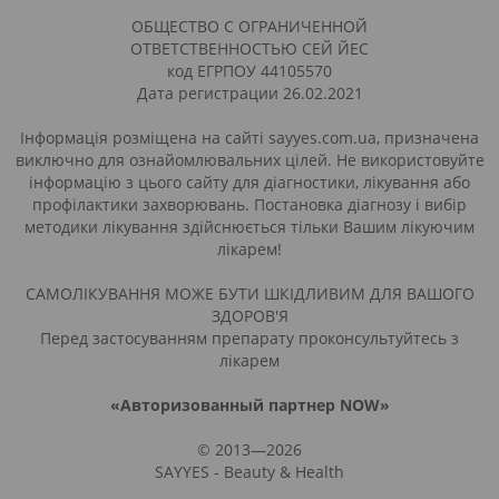
ОБЩЕСТВО С ОГРАНИЧЕННОЙ
ОТВЕТСТВЕННОСТЬЮ СЕЙ ЙЕС
код ЕГРПОУ 44105570
Дата регистрации 26.02.2021
Інформація розміщена на сайті sayyes.com.ua, призначена
виключно для ознайомлювальних цілей. Не використовуйте
інформацію з цього сайту для діагностики, лікування або
профілактики захворювань. Постановка діагнозу і вибір
методики лікування здійснюється тільки Вашим лікуючим
лікарем!
САМОЛІКУВАННЯ МОЖЕ БУТИ ШКІДЛИВИМ ДЛЯ ВАШОГО
ЗДОРОВ'Я
Перед застосуванням препарату проконсультуйтесь з
лікарем
«Авторизованный партнер NOW»
© 2013—2026
SAYYES - Beauty & Health