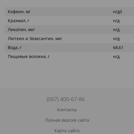
Кофеин, мг
н/д0
Крахмал, г
н/д
Ликопин, мкг
н/д
Лютеин и Зеаксантин, мкг
н/д
Вода, г
68,61
Пищевые волокна, г
н/д
(067) 400-67-86
Контакты
Полная версия сайта
Карта сайта