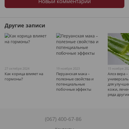
Новый комментарий
Другие записи
27 октября 2024
19 ноября 2023
15 ноября 20
Как корица влияет на
Перуанская мака –
Алоэ вера –
гормоны?
полезные свойства и
универсаль
потенциальные
для улучше
побочные эффекты
кожи, лече
ряда других
(067) 400-67-86