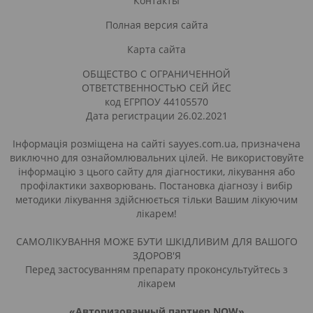
Контакты
Полная версия сайта
Карта сайта
ОБЩЕСТВО С ОГРАНИЧЕННОЙ
ОТВЕТСТВЕННОСТЬЮ СЕЙ ЙЕС
код ЕГРПОУ 44105570
Дата регистрации 26.02.2021
Інформація розміщена на сайті sayyes.com.ua, призначена
виключно для ознайомлювальних цілей. Не використовуйте
інформацію з цього сайту для діагностики, лікування або
профілактики захворювань. Постановка діагнозу і вибір
методики лікування здійснюється тільки Вашим лікуючим
лікарем!
САМОЛІКУВАННЯ МОЖЕ БУТИ ШКІДЛИВИМ ДЛЯ ВАШОГО
ЗДОРОВ'Я
Перед застосуванням препарату проконсультуйтесь з
лікарем
«Авторизованный партнер NOW»