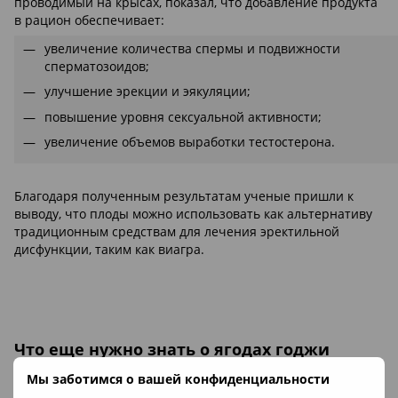
проводимый на крысах, показал, что добавление продукта
в рацион обеспечивает:
увеличение количества спермы и подвижности
сперматозоидов;
улучшение эрекции и эякуляции;
повышение уровня сексуальной активности;
увеличение объемов выработки тестостерона.
Благодаря полученным результатам ученые пришли к
выводу, что плоды можно использовать как альтернативу
традиционным средствам для лечения эректильной
дисфункции, таким как виагра.
Что еще нужно знать о ягодах годжи
Мы заботимся о вашей конфиденциальности