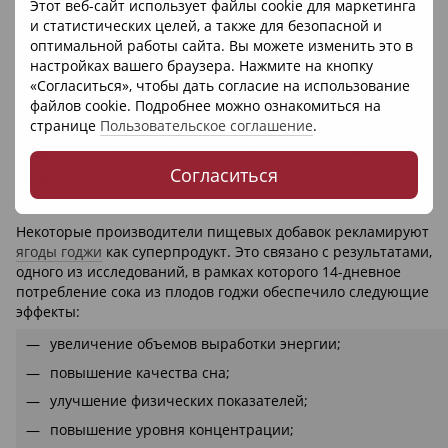
Этот веб-сайт использует файлы cookie для маркетинга
и статистических целей, а также для безопасной и
оптимальной работы сайта. Вы можете изменить это в
настройках вашего браузера. Нажмите на кнопку
«Согласиться», чтобы дать согласие на использование
файлов cookie. Подробнее можно ознакомиться на
странице
Пользовательское соглашение
.
Согласиться
Некоторые производители пищевых добавок рекламируют
ягоды годжи
как суперпродукт. Это связано с результатами,
одного из исследований, в рамках которого 14-дневное
потребление сока из плодов годжи обеспечило следующие
эффекты:
увеличение объемов выработки энергии;
повышение качества сна;
улучшение физических показателей;
повышение уровня концентрации;