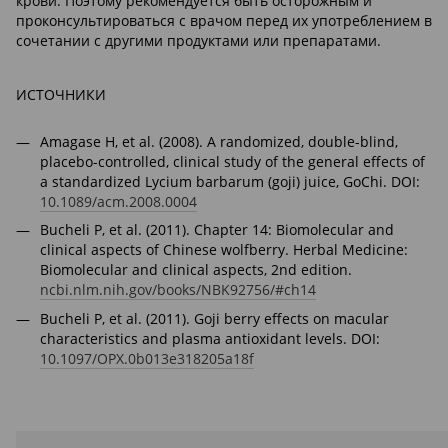
крови. Поэтому рекомендуется быть осторожным и
проконсультироваться с врачом перед их употреблением в
сочетании с другими продуктами или препаратами.
ИСТОЧНИКИ
Amagase H, et al. (2008). A randomized, double-blind,
placebo-controlled, clinical study of the general effects of
a standardized Lycium barbarum (goji) juice, GoChi. DOI:
10.1089/acm.2008.0004
Bucheli P, et al. (2011). Chapter 14: Biomolecular and
clinical aspects of Chinese wolfberry. Herbal Medicine:
Biomolecular and clinical aspects, 2nd edition.
ncbi.nlm.nih.gov/books/NBK92756/#ch14
Bucheli P, et al. (2011). Goji berry effects on macular
characteristics and plasma antioxidant levels. DOI:
10.1097/OPX.0b013e318205a18f