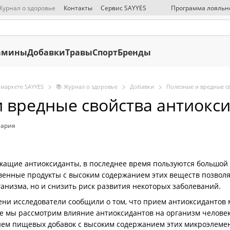
Журнал о здоровье
Контакты
Сервис SAYYES
Программа лояльн
СМИ о нас
Публичная оферта
Политика конфиденциальности
О
амины
Добавки
Травы
Спорт
Бренды
 маркете SAYYES
📚 Журнал о здоровье
Добавки
Полезные и вредные с
 вредные свойства антиокс
тария
жащие антиоксиданты, в последнее время пользуются большой
ственные продукты с высоким содержанием этих веществ позвол
ганизма, но и снизить риск развития некоторых заболеваний.
ни исследователи сообщили о том, что прием антиоксидантов 
ье мы рассмотрим влияние антиоксидантов на организм челове
ием пищевых добавок с высоким содержанием этих микроэлемен