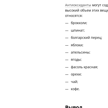
Антиоксиданты
могут сод
высокий объем этих веще
относятся:
брокколи;
шпинат;
болгарский перец;
яблоки;
апельсины;
ягоды;
фасоль красная;
орехи;
чай;
кофе.
Вывод