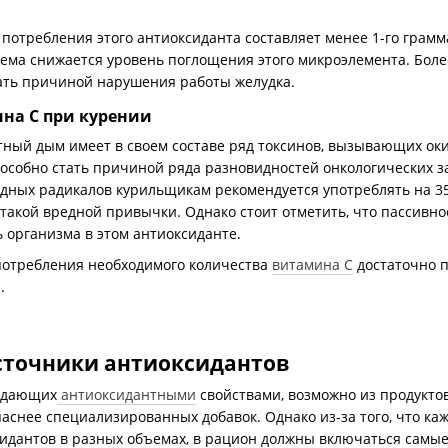
отребления этого антиоксиданта составляет менее 1-го грамма
ема снижается уровень поглощения этого микроэлемента. Боле
тать причиной нарушения работы желудка.
на C при курении
ретный дым имеет в своем составе ряд токсинов, вызывающих о
особно стать причиной ряда разновидностей онкологических з
одных радикалов курильщикам рекомендуется употреблять на 3
акой вредной привычки. Однако стоит отметить, что пассивно
 организма в этом антиоксиданте.
 потребления необходимого количества
витамина C
достаточно 
.
сточники антиоксидантов
ладающих
антиоксидантными
свойствами, возможно из продукто
аснее специализированных добавок. Однако из-за того, что ка
идантов в разных объемах, в рацион должны включаться самые