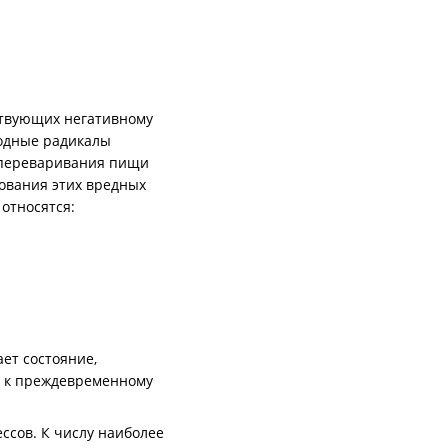
ствующих негативному
бодные радикалы
е переваривания пищи
ования этих вредных
относятся:
ет состояние,
т к преждевременному
сов. К числу наиболее