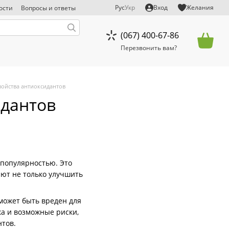
Рус
Укр
Вход
Желания
ости
Вопросы и ответы
тказ от ответственности
(067) 400-67-86
Перезвонить вам?
войства антиоксидантов
идантов
 популярностью. Это
яют не только улучшить
может быть вреден для
ка и возможные риски,
тов.