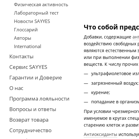
Физическая активность
Лабораторный тест
Новости SAYYES
Что собой пред
Глоссарий
Добавки, содержащие
ан
Авторы
воздействию свободных р
International
являются естественным 
Контакты
или при выполнении физ
веществ. К числу прочих
Сервис SAYYES
ультрафиолетовое из
Гарантии и Доверие
загрязненный воздух;
О нас
курение;
Программа лояльности
попадание в организ
Вопросы и ответы
При условии чрезмерного
именуемое в кругах спе
Возврат товара
старению клеток и разви
Сотрудничество
Антиоксиданты
использу