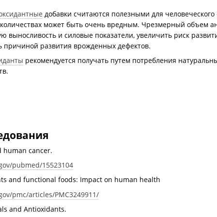
оксидантные
добавки считаются полезными для человеческого 
 количествах может быть очень вредным. Чрезмерный объем ан
ю выносливость и силовые показатели, увеличить риск развит
ть причиной развития врожденных дефектов.
иданты
рекомендуется получать путем потребления натуральны
тв.
едования
nd human cancer.
h.gov/pubmed/15523104
ants and functional foods: Impact on human health
.gov/pmc/articles/PMC3249911/
als and Antioxidants.