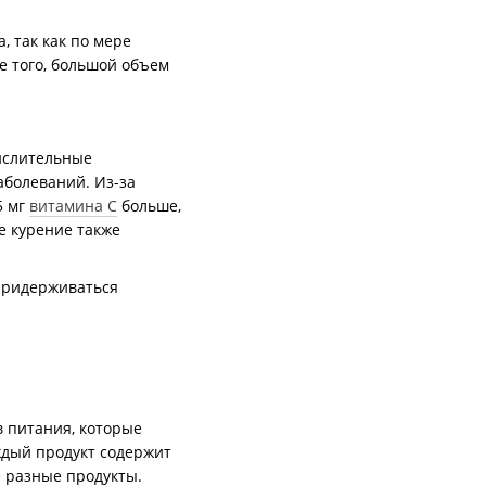
, так как по мере
е того, большой объем
кислительные
аболеваний. Из-за
5 мг
витамина C
больше,
е курение также
придерживаться
в питания, которые
ждый продукт содержит
 разные продукты.