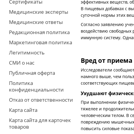
Сертификаты
эффективных веществ, о
В пищевых добавках с вы
Медицинские эксперты
суточной нормы этих вещ
Медицинские ответы
Согласно заявлению уче
воздействию свободных р
Редакционная политика
иммунную систему. Одна
Маркетинговая политика
Легитимность
Вред от приема
СМИ о нас
Исследователи сообщают
Публичная оферта
намного выше, чем поль
Политика
соответствующих пищевы
конфиденциальности
Ухудшают физическ
Отказ от ответственности
При выполнении физичес
тяжелее и продолжительн
Карта сайта
человеческим телом. В с
Карта сайта для карточек
повреждению мышечных в
товаров
повысить силовые показа