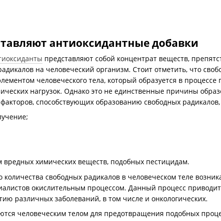
ставляют антиоксидантные добавки
тиоксиданты
представляют собой концентрат веществ, препят
адикалов на человеческий организм. Стоит отметить, что сво
элементом человеческого тела, который образуется в процесс
ических нагрузок. Однако это не единственные причины образ
 факторов, способствующих образованию свободных радикалов, 
лучение;
м вредных химических веществ, подобных пестицидам.
 количества свободных радикалов в человеческом теле возника
циалистов окислительным процессом. Данный процесс приводи
тию различных заболеваний, в том числе и онкологических.
ются человеческим телом для предотвращения подобных процес