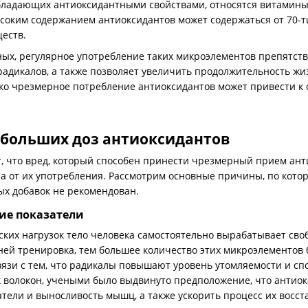
бладающих антиоксидантными свойствами, относятся витамин
соким содержанием антиоксидантов может содержаться от 70-т
еств.
ных, регулярное употребление таких микроэлементов препятст
адикалов, а также позволяет увеличить продолжительность жи
ко чрезмерное потребление антиоксидантов может привести к 
 больших доз антиоксидантов
, что вред, который способен принести чрезмерный прием ант
за от их употребления. Рассмотрим основные причины, по кот
х добавок не рекомендован.
ие показатели
ких нагрузок тело человека самостоятельно вырабатывает сво
ей тренировка, тем большее количество этих микроэлементов 
вязи с тем, что радикалы повышают уровень утомляемости и сп
олокон, учеными было выдвинуто предположение, что антио
тели и выносливость мышц, а также ускорить процесс их восст