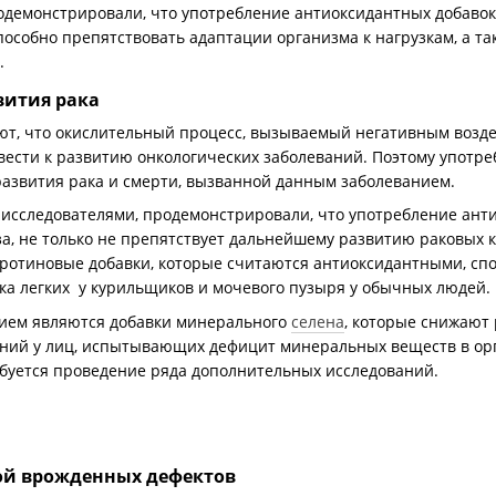
демонстрировали, что употребление антиоксидантных добавок,
способно препятствовать адаптации организма к нагрузкам, а т
.
вития рака
ют, что окислительный процесс, вызываемый негативным возд
вести к развитию онкологических заболеваний. Поэтому употр
развития рака и смерти, вызванной данным заболеванием.
 исследователями, продемонстрировали, что употребление ант
а, не только не препятствует дальнейшему развитию раковых к
-каротиновые добавки, которые считаются антиоксидантными, с
ка легких у курильщиков и мочевого пузыря у обычных людей.
ием являются добавки минерального
селена
, которые снижают
аний у лиц, испытывающих дефицит минеральных веществ в ор
ебуется проведение ряда дополнительных исследований.
ой врожденных дефектов