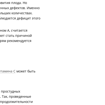
вития плода. Но
енных дефектов. Именно
льших количествах.
людается дефицит этого
ном A, считается
жет стать причиной
ерям рекомендуется
итамина C
может быть
 простудных
. Так, проведенные
 продолжительности