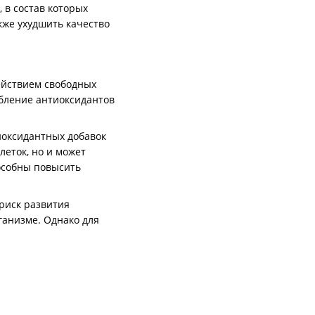
 в состав которых
акже ухудшить качество
ействием свободных
ебление антиоксидантов
иоксидантных добавок
леток, но и может
пособны повысить
 риск развития
ганизме. Однако для