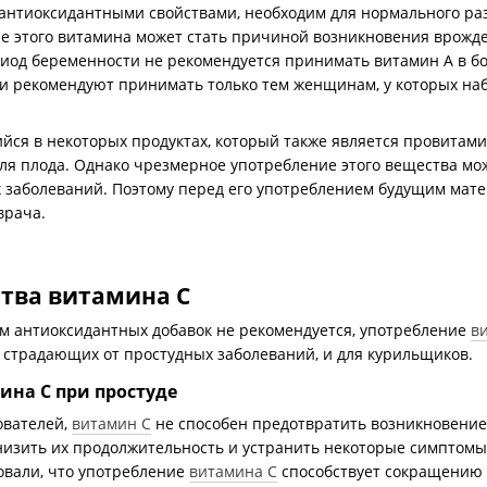
антиоксидантными свойствами, необходим для нормального раз
е этого витамина может стать причиной возникновения врожд
иод беременности не рекомендуется принимать витамин A в бо
и рекомендуют принимать только тем женщинам, у которых наб
йся в некоторых продуктах, который также является провитами
ля плода. Однако чрезмерное употребление этого вещества мо
х заболеваний. Поэтому перед его употреблением будущим мат
врача.
тва витамина C
ем антиоксидантных добавок не рекомендуется, употребление
в
 страдающих от простудных заболеваний, и для курильщиков.
ина C при простуде
ователей,
витамин C
не способен предотвратить возникновение
низить их продолжительность и устранить некоторые симптомы
вали, что употребление
витамина C
способствует сокращению