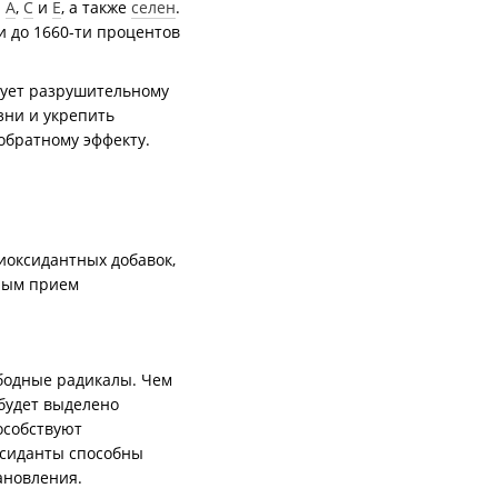
ы
A
,
C
и
E
, а также
селен
.
и до 1660-ти процентов
вует разрушительному
зни и укрепить
обратному эффекту.
иоксидантных добавок,
орым прием
бодные радикалы. Чем
будет выделено
особствуют
ксиданты способны
ановления.