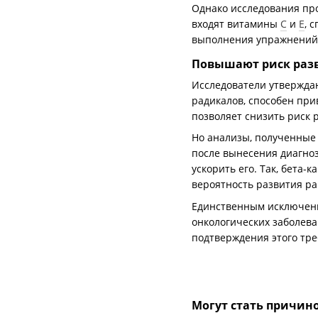
Однако исследования про
входят витамины
C
и
E
, 
выполнения упражнений
Повышают риск раз
Исследователи утвержда
радикалов, способен при
позволяет снизить риск 
Но анализы, полученные
после вынесения диагноз
ускорить его. Так, бета
вероятность развития ра
Единственным исключен
онкологических заболев
подтверждения этого тр
Могут стать причин